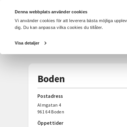
Denna webbplats använder cookies
Vi använder cookies för att leverera bästa möjliga upple
dig. Du kan anpassa vilka cookies du tillåter.
DET HÄR GÖR VI
FÖR DIG SOM
SÖK KURSER OCH EVENE
Visa detaljer
Startsida
/
Avdelningar
/
SV Norrbotten
/
Kontakta oss
Boden
Postadress
Almgatan 4
961 64 Boden
Öppettider