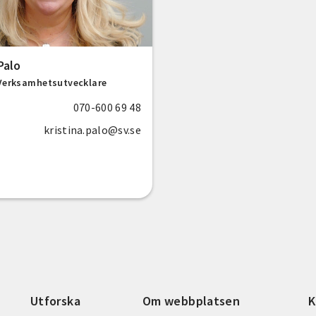
Palo
Verksamhetsutvecklare
070-600 69 48
kristina.palo@sv.se
Utforska
Om webbplatsen
K