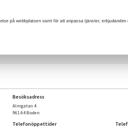
Sök
velse på webbplatsen samt för att anpassa tjänster, erbjudanden 
Om SV
Sta
MANG
/
Boden
Besöksadress
Almgatan 4
961 64 Boden
Telefonöppettider
Telef