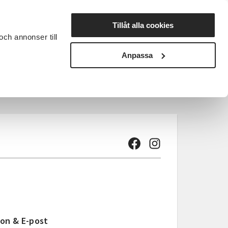
Lyssna
Tillåt alla cookies
och annonser till
rta studiecirkel
Cirkelledare
Nyheter
Avdelningar
Anpassa
on & E-post