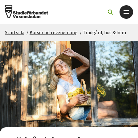
Startsida
/
Kurser och evenemang
/
Trädgård, hus & hem
Det här gör vi
För dig som
Sök kurser och evenemang
Om SV
Starta studiecirkel
Cirkelledare