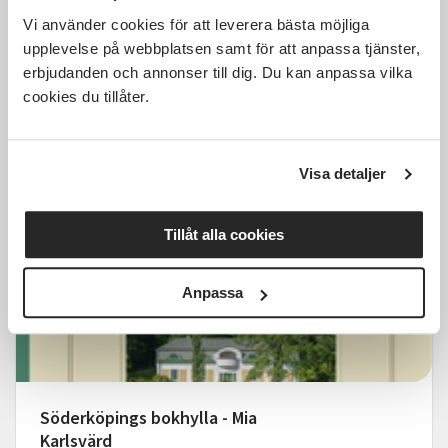
Vi använder cookies för att leverera bästa möjliga
Söderköpings bokhylla - Lena
upplevelse på webbplatsen samt för att anpassa tjänster,
Granefelt
erbjudanden och annonser till dig. Du kan anpassa vilka
cookies du tillåter.
Söderköping
mån 2026-08-24
19:00
1 Tillfällen
Visa detaljer
Läs mer och anmäl
Tillåt alla cookies
Anpassa
160 SEK
Söderköpings bokhylla - Mia
Karlsvärd