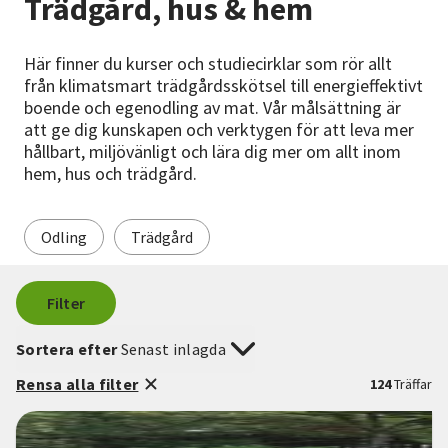
Trädgård, hus & hem
Nyheter
Här finner du kurser och studiecirklar som rör allt
Avdelningar
från klimatsmart trädgårdsskötsel till energieffektivt
boende och egenodling av mat. Vår målsättning är
att ge dig kunskapen och verktygen för att leva mer
hållbart, miljövänligt och lära dig mer om allt inom
Lyssna
hem, hus och trädgård.
Odling
Trädgård
Filter
Sortera efter
Senast inlagda
Rensa alla filter
124
Träffar