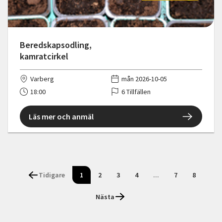
Beredskapsodling,
kamratcirkel
Varberg
mån 2026-10-05
18:00
6 Tillfällen
Läs mer och anmäl
Tidigare
1
2
3
4
...
7
8
Nästa