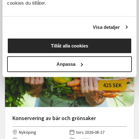
cookies du tillåter.
underbara värld"
Tyresö
tors 2026-11-19
Visa detaljer
18:30
Läs mer och anmäl
Tillåt alla cookies
Anpassa
425 SEK
Konservering av bär och grönsaker
Nyköping
tors 2026-08-27