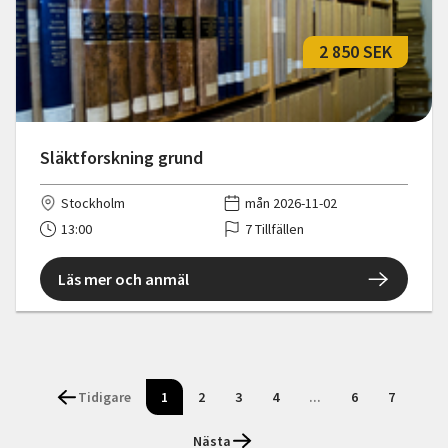
2 850 SEK
Släktforskning grund
Stockholm
mån 2026-11-02
13:00
7 Tillfällen
Läs mer och anmäl
Tidigare
1
2
3
4
...
6
7
Nästa