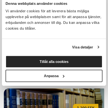
Denna webbplats använder cookies
Vi använder cookies för att leverera bästa möjliga
895 SEK
upplevelse på webbplatsen samt för att anpassa tjänster,
erbjudanden och annonser till dig. Du kan anpassa vilka
cookies du tillåter.
Släktforskning
nybörjare/fortsättning
Visa detaljer
Dals Långed
tors 2026-10-08
Tillåt alla cookies
10:00
6 Tillfällen
Läs mer och anmäl
Anpassa
1 200 SEK