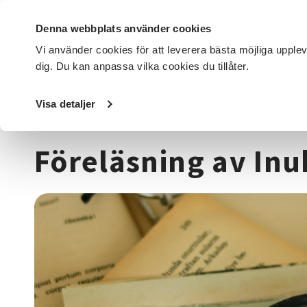
Denna webbplats använder cookies
Vi använder cookies för att leverera bästa möjliga upple
dig. Du kan anpassa vilka cookies du tillåter.
DET HÄR GÖR VI
FÖR DIG SOM
SÖK KURSER OCH EVENE
Visa detaljer
Startsida
/
Kurser och evenemang
/
Historia & konsthist
Föreläsning av In