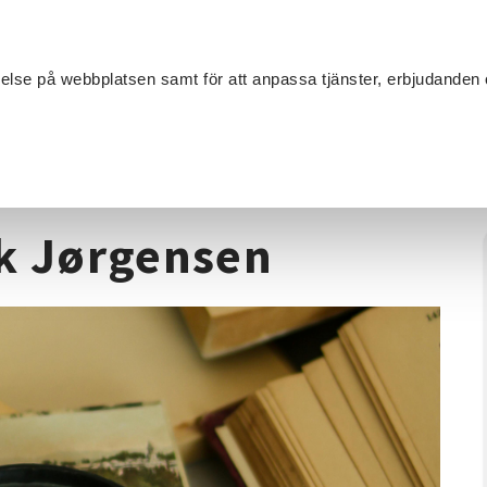
Sök
velse på webbplatsen samt för att anpassa tjänster, erbjudanden 
Om SV
Sta
MANG
oria
/
Föreläsning av Inuk Jørgensen
uk Jørgensen