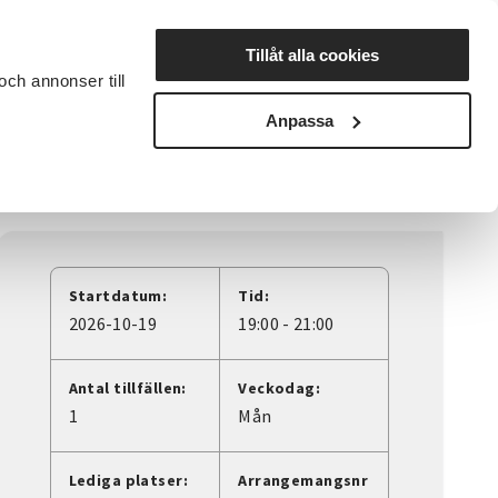
Lyssna
Tillåt alla cookies
och annonser till
rta studiecirkel
Cirkelledare
Nyheter
Avdelningar
Anpassa
Startdatum:
Tid:
2026-10-19
19:00 - 21:00
Antal tillfällen:
Veckodag:
1
Mån
Lediga platser:
Arrangemangsnr