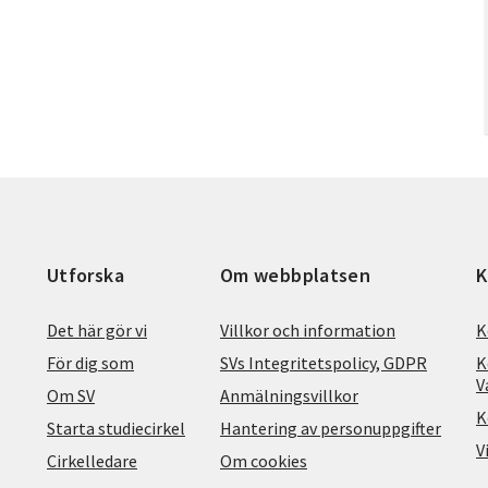
Utforska
Om webbplatsen
K
Det här gör vi
Villkor och information
K
För dig som
SVs Integritetspolicy, GDPR
K
V
Om SV
Anmälningsvillkor
K
Starta studiecirkel
Hantering av personuppgifter
V
Cirkelledare
Om cookies