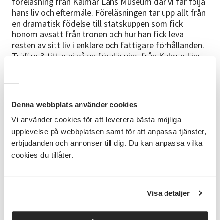
föreläsning från Kalmar Läns Museum där vi får följa
hans liv och eftermäle. Föreläsningen tar upp allt från
en dramatisk födelse till statskuppen som fick
honom avsatt från tronen och hur han fick leva
resten av sitt liv i enklare och fattigare förhållanden.
Träff nr 3 tittar vi på en föreläsning från Kalmar läns
Museum som handlar om
Karl XIII
År 1809 vinglar
bokstavligt talat en vankelmodig 60-årig gubbe upp
på den svenska tronen. Efter sex månader på tronen
beskriver han sig själv med följande ord: ”Jag är
Denna webbplats använder cookies
matt, känner plågor i magen och kan inte tala.” Hur
kommer det att gå? Svaret ges i föreläsningen. Träff
Vi använder cookies för att leverera bästa möjliga
nr 4 kommer handla om
Jean Baptiste Bernadotte.
upplevelse på webbplatsen samt för att anpassa tjänster,
”Ingen har lyft en bana liknande min” konstaterade
erbjudanden och annonser till dig. Du kan anpassa vilka
denne man den 11 februari 1844, några veckor före
cookies du tillåter.
sin död. I dag tar vi detta påstående som
utgångspunkt och följer mannen från Pau och hans
tid på den svenska kungatronen 1818-1844.
Visa detaljer
Föreläsare är historikern och hembygdskonsulenten
Peter Danielsson Efter varje föreläsning kommer vi
bjuda på fika.
Träff nummer 5
är en fortsättning på