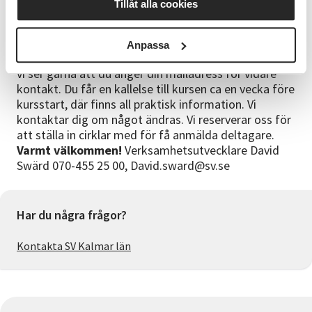
Tillåt alla cookies
träff nummer fyra och kommer även den handla om
Jean Baptiste Bernadotte
Lokal:
Föreläsningarna
hålls på Studieförbundet Vuxenskolan, Kolonivägen 5,
Anpassa
Västervik
Bra att veta:
Din anmälan är bindande och
vi ser gärna att du anger din mailadress för vidare
kontakt. Du får en kallelse till kursen ca en vecka före
kursstart, där finns all praktisk information. Vi
kontaktar dig om något ändras. Vi reserverar oss för
att ställa in cirklar med för få anmälda deltagare.
Varmt välkommen!
Verksamhetsutvecklare David
Swärd 070-455 25 00, David.sward@sv.se
Har du några frågor?
Kontakta SV Kalmar län