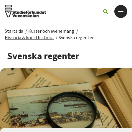
Startsida
/
Kurser och evenemang
/
Det här gör vi
Historia & konsthistoria
/
Svenska regenter
För dig som
Svenska regenter
Sök kurser och evenemang
Om SV
Starta studiecirkel
Cirkelledare