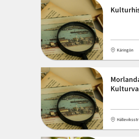
Dals Långed
Kulturhi
Stockholms län
Dalum
Södermanlands län
Eksjö
Uppsala län
Emmaboda
Käringön
Värmlands län
Eslöv
Västerbottens län
Falkenberg
Morlanda
Västernorrlands län
Finnerödja
Kulturva
Västmanlands län
Furudal
Västra Götalands län
Gotland
Örebro län
Hälleviksst
Granbergsdal
Östergötlands län
Grythyttan