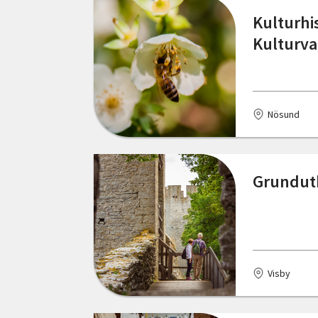
Kulturhi
Gränna
Kulturva
Gullholmen
Gällö
Nösund
Göteborg
Götene
Grundutb
Hallsberg
Halmstad
Hammarstrand
Visby
Hede
Henån