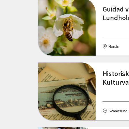
Kungsbacka
Guidad v
Lundholm
Kungälv
Kågeröd
Käringön
Henån
Laholm
Lerum
Historisk
Kulturva
Lilla Edet
Lindesberg
Linköping
Svanesund
Luleå