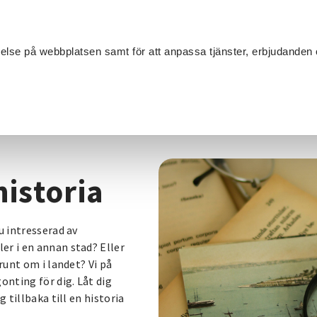
Sök
velse på webbplatsen samt för att anpassa tjänster, erbjudanden 
Om SV
Sta
MANG
oria
historia
u intresserad av
er i en annan stad? Eller
runt om i landet? Vi på
nting för dig. Låt dig
 tillbaka till en historia