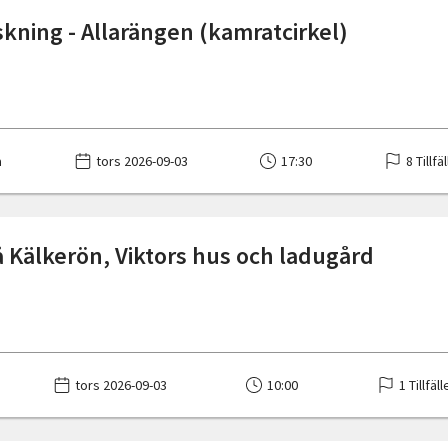
skning - Allarängen (kamratcirkel)
a
tors 2026-09-03
17:30
8 Tillfä
 Kälkerön, Viktors hus och ladugård
tors 2026-09-03
10:00
1 Tillfäll