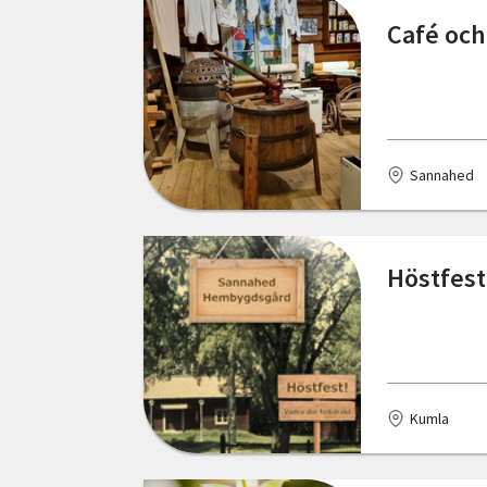
Café och
Hjo
Hudiksvall
Huskvarna
Sannahed
Hällefors
Hälleviksstrand
Höstfest
Höviksnäs
Jönköping
Kalmar
Kramfors
Kumla
Kumla