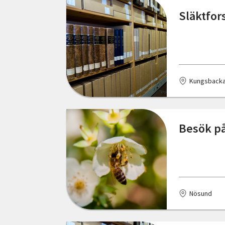
Lödöse
Släktfor
Malmö
Mölndal
Norrköping
Kungsback
Nybro
Nässjö
Besök på
Nösund
Olofström
Partille
Nösund
Piteå