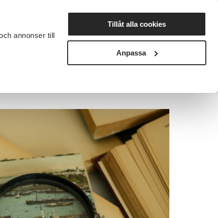
Lyssna
Tillåt alla cookies
och annonser till
rta studiecirkel
Cirkelledare
Nyheter
Avdelningar
Anpassa