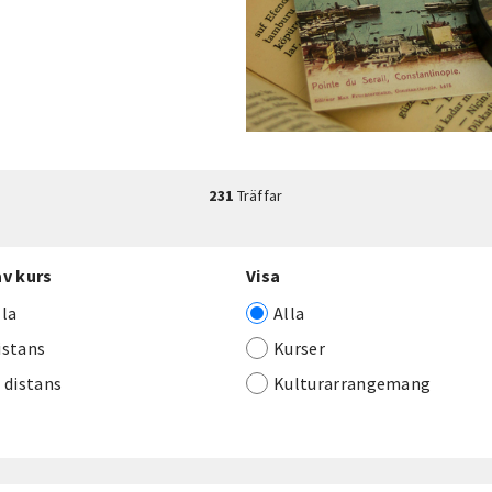
231
Träffar
av kurs
Visa
lla
Alla
istans
Kurser
j distans
Kulturarrangemang