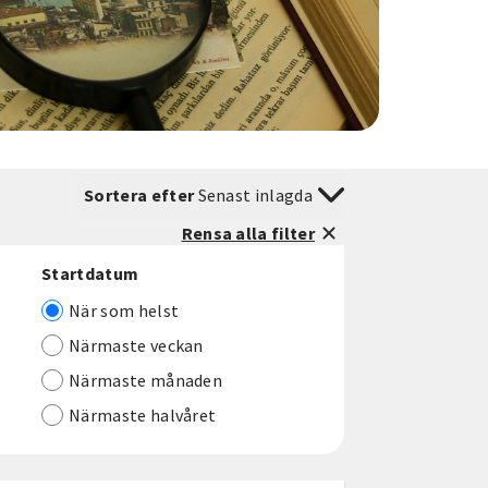
Sortera efter
Senast inlagda
Rensa alla filter
Startdatum
När som helst
Närmaste veckan
Närmaste månaden
Närmaste halvåret