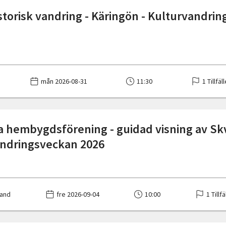
storisk vandring - Käringön - Kulturvandri
mån 2026-08-31
11:30
1 Tillfäl
 hembygdsförening - guidad visning av Sk
ndringsveckan 2026
rand
fre 2026-09-04
10:00
1 Tillfä