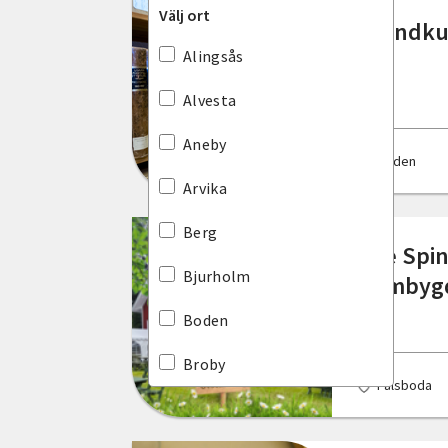
Välj ort
Grundkur
Dalarnas län
Alingsås
Gotlands län
Alvesta
Gävleborgs län
Aneby
Boden
Hallands län
Arvika
Jämtlands län
Berg
The Spin
Jönköpings län
Bjurholm
Hembygd
Kalmar län
Boden
Kronobergs län
Broby
Pålsboda
Norrbottens län
Burlöv
Skåne län