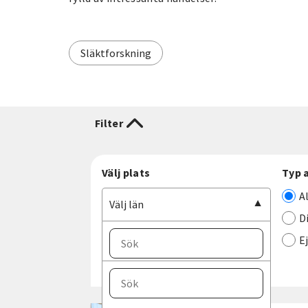
Släktforskning
Filter
Välj plats
Typ 
A
Välj län
D
E
Välj ort
Välj län
Blekinge län