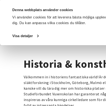
Denna webbplats använder cookies
Vi använder cookies för att leverera bästa möjliga upple
dig. Du kan anpassa vilka cookies du tillåter.
DET HÄR GÖR VI
FÖR DIG SOM
SÖK KURSER OCH EVENE
Visa detaljer
Startsida
/
Kurser och evenemang
/
Historia & konsthist
Historia & konst
Välkommen in i historiens fantastiska värld! Är d
släktforskning i Stockholm, Göteborg, Malmö ell
kanske vill du lära dig mer om historiska platser 
Studieförbundet Vuxenskolan har garanterat någo
inspireras av våra kunniga cirkelledare som för dig
fylld av intressanta händelser.