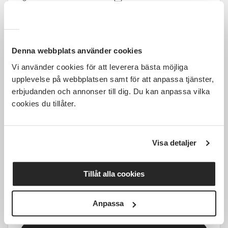
Tid ej fastställt
1 Tillfällen
Läs mer och anmäl
Denna webbplats använder cookies
Vi använder cookies för att leverera bästa möjliga
upplevelse på webbplatsen samt för att anpassa tjänster,
erbjudanden och annonser till dig. Du kan anpassa vilka
cookies du tillåter.
Kostnadsfri
Visa detaljer
Läs och berätta - Allas
barnbarn
Tillåt alla cookies
Halmstad
ons 2026-09-23
Anpassa
13:00
4 Tillfällen