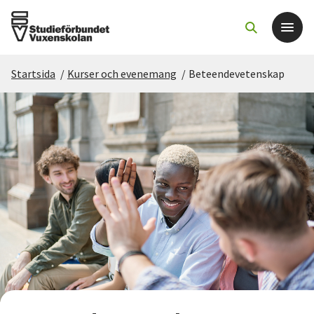
Startsida
/
Kurser och evenemang
/
Beteendevetenskap
Det här gör vi
För dig som
Sök kurser och evenemang
Om SV
Starta studiecirkel
Cirkelledare