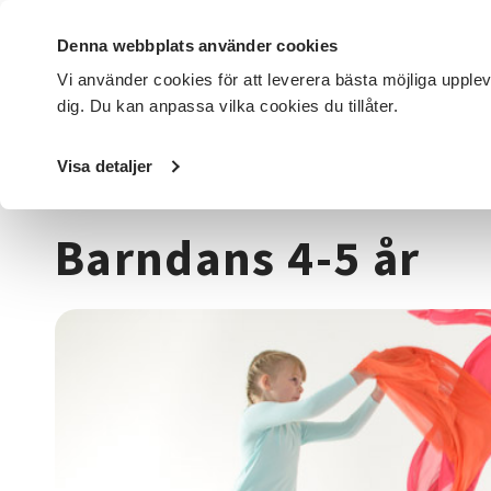
Denna webbplats använder cookies
Vi använder cookies för att leverera bästa möjliga upple
dig. Du kan anpassa vilka cookies du tillåter.
DET HÄR GÖR VI
FÖR DIG SOM
SÖK KURSER OCH EVENE
Visa detaljer
Startsida
/
Kurser och evenemang
/
Dans
/
Barndans 4-5 
Barndans 4-5 år