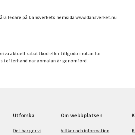
 våra ledare på Dansverkets hemsida www.dansverket.nu
kriva aktuell rabattkod eller tillgodo i rutan för
es i efterhand när anmälan är genomförd.
Utforska
Om webbplatsen
K
Det här gör vi
Villkor och information
K