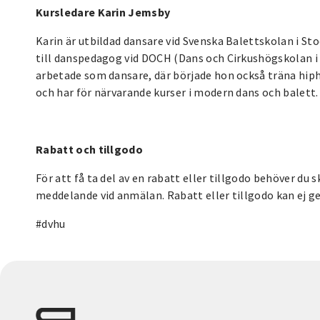
Kursledare Karin Jemsby
Karin är utbildad dansare vid Svenska Balettskolan i S
till danspedagog vid DOCH (Dans och Cirkushögskolan i 
arbetade som dansare, där började hon också träna hiph
och har för närvarande kurser i modern dans och balett.
Rabatt och tillgodo
För att få ta del av en rabatt eller tillgodo behöver du s
meddelande vid anmälan. Rabatt eller tillgodo kan ej g
#dvhu