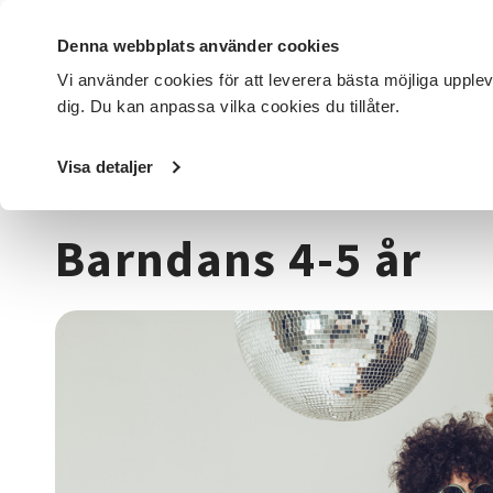
Denna webbplats använder cookies
Vi använder cookies för att leverera bästa möjliga upple
dig. Du kan anpassa vilka cookies du tillåter.
DET HÄR GÖR VI
FÖR DIG SOM
SÖK KURSER OCH EVENE
Visa detaljer
Startsida
/
Kurser och evenemang
/
Dans
/
Barndans 4-5 
Barndans 4-5 år