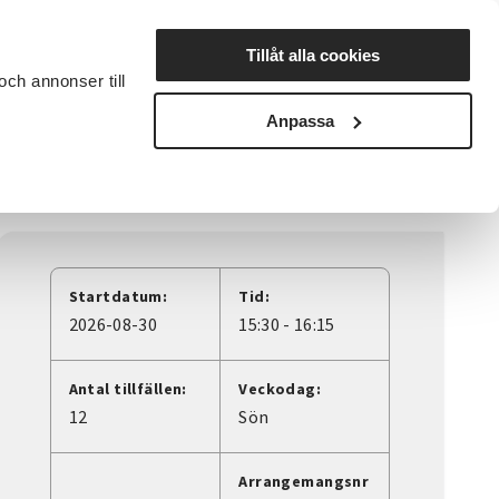
Lyssna
Tillåt alla cookies
och annonser till
rta studiecirkel
Cirkelledare
Nyheter
Avdelningar
Anpassa
Startdatum:
Tid:
2026-08-30
15:30 - 16:15
Antal tillfällen:
Veckodag:
12
Sön
Arrangemangsnr