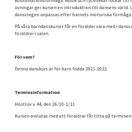
koordinationsförmåga. Musik och rytmlekar lockar till 
övningar ger kursen en introduktion till dansens värld. 
dansstegen anpassas efter barnets motoriska förmåga
På våra barndanskurser får en förälder vara med i dans
föräldrar i salen.
För vem?
Denna danskurs är för barn födda 2021-2022.
Terminsinformation
Höstlov v. 44, den 26/10-1/11
Kursen avslutas med att föräldrar får titta på terminens