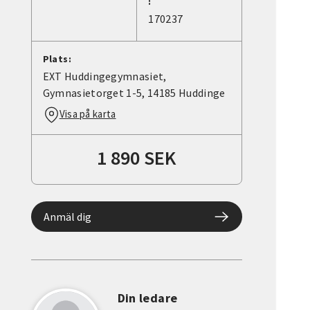
:
170237
Plats:
EXT Huddingegymnasiet,
Gymnasietorget 1-5, 14185 Huddinge
Visa på karta
1 890 SEK
Anmäl dig
Din ledare