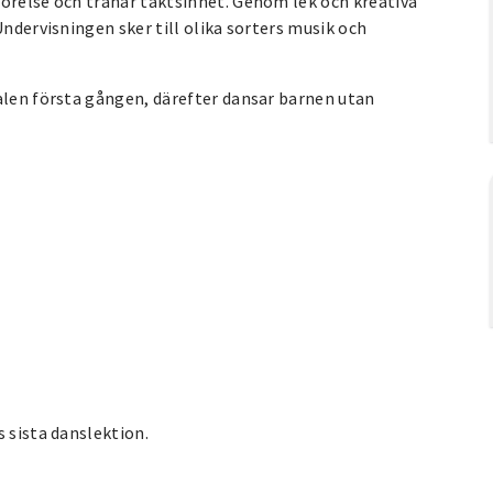
rörelse och tränar taktsinnet. Genom lek och kreativa
Undervisningen sker till olika sorters musik och
.
salen första gången, därefter dansar barnen utan
 sista danslektion.