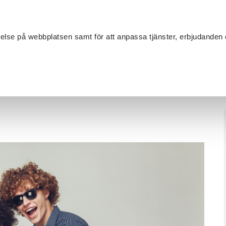
Sök
velse på webbplatsen samt för att anpassa tjänster, erbjudanden 
Om SV
Sta
MANG
år