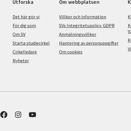
Utforska
Om webbplatsen
K
Det här gör vi
Villkor och information
K
För dig som
SVs Integritetspolicy, GDPR
K
V
Om SV
Anmälningsvillkor
K
Starta studiecirkel
Hantering av personuppgifter
V
Cirkelledare
Om cookies
Nyheter