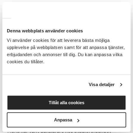
Bra att veta
• Dansskor eller barfota • Mjuka,
bekväma kläder • Vi skickar kallelse/faktura inför
kursstarten via e-post. • Ev. Inställd lektion skickas ut
Denna webbplats använder cookies
via sms.
Vi använder cookies för att leverera bästa möjliga
upplevelse på webbplatsen samt för att anpassa tjänster,
erbjudanden och annonser till dig. Du kan anpassa vilka
Terminsformation
Terminen består av 12
cookies du tillåter.
lektionstillfällen och dansklasserna hålls på
onsdagar, förutom sista tillfället som är en söndag
22/11. Kursdatum och schema är något ojämnt
fördelade under terminen för att anpassas efter
Visa detaljer
ledarens övriga professionella uppdrag och
verksamheter.
Tillåt alla cookies
Kursledare Maria Lavrell
Anpassa
Maria har varit danslärare hos Studieförbundet