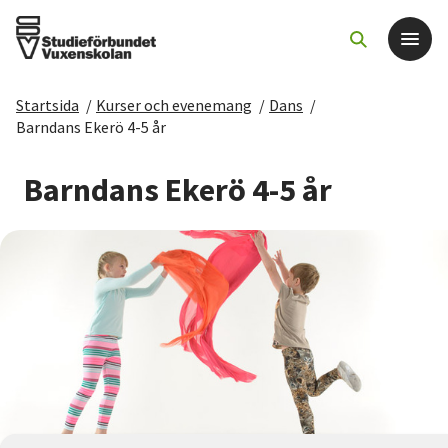
Startsida
/
Kurser och evenemang
/
Dans
/
Det här gör vi
Barndans Ekerö 4-5 år
För dig som
Barndans Ekerö 4-5 år
Sök kurser och evenemang
Om SV
Starta studiecirkel
Cirkelledare