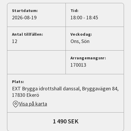
Nyheter
Startdatum:
Tid:
2026-08-19
18:00 - 18:45
Avdelningar
Antal tillfällen:
Veckodag:
12
Ons
Sön
Lyssna
Arrangemangsnr:
170013
Plats:
EXT Brygga idrottshall danssal, Bryggavägen 84,
17830 Ekerö
Visa på karta
1 490 SEK