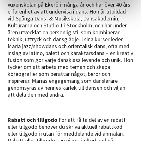
Vuxenskolan på Ekerö i många år och har över 40 års
erfarenhet av att undervisa i dans. Hon är utbildad
vid Spånga Dans- & Musikskola, Dansakademin,
Kulturama och Studio 1 i Stockholm, och har under
åren utvecklat en personlig stil som kombinerar
teknik, uttryck och dansglädje. I sina kurser leder
Maria jazz/showdans och orientalisk dans, ofta med
inslag av latino, balett och karaktärsdans – en kreativ
fusion som gör varje dansklass levande och unik. Hon
tycker om att arbeta med teman och skapa
koreografier som berättar något, berör och
inspirerar. Marias engagemang som danslärare
genomsyras av hennes kärlek till dansen och viljan
att dela den med andra.
Rabatt och tillgodo
För att få ta del av en rabatt
eller tillgodo behöver du skriva aktuell rabattkod
eller tillgodo i rutan för meddelande vid anmälan.
Rabatt eller tillgodo kan ej ges i efterhand när