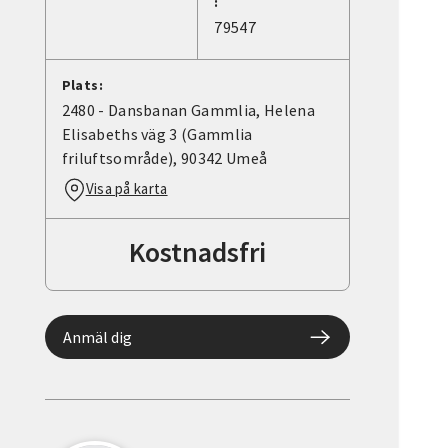
:
79547
Plats:
2480 - Dansbanan Gammlia, Helena
Elisabeths väg 3 (Gammlia
friluftsområde), 90342 Umeå
Visa på karta
Kostnadsfri
Anmäl dig