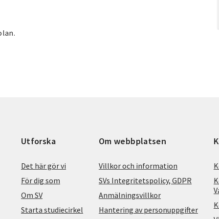
olan.
Utforska
Om webbplatsen
K
Det här gör vi
Villkor och information
K
För dig som
SVs Integritetspolicy, GDPR
K
V
Om SV
Anmälningsvillkor
K
Starta studiecirkel
Hantering av personuppgifter