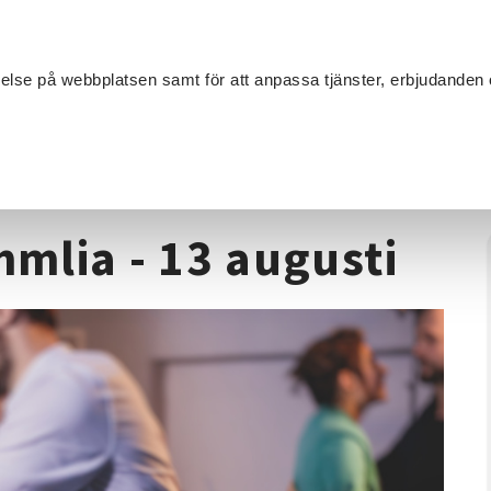
Sök
velse på webbplatsen samt för att anpassa tjänster, erbjudanden 
Om SV
Sta
MANG
 bugg på Gammlia - 13 augusti
mlia - 13 augusti