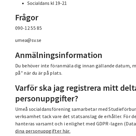
Socialdans kl 19-21
Frågor
090-12 55 85
umea@sv.se
Anmälningsinformation
Du behöver inte föranmäla dig innan gällande datum, men
på" när du är på plats.
Varför ska jag registrera mitt d
personuppgifter?
Umeå socialdansförening samarbetar med Studieförbun
verksamhet tack vare det statsanslag de erhåller. För d
hanteras varsamt och i enlighet med GDPR-lagen (Dat
dina personuppgifter här.