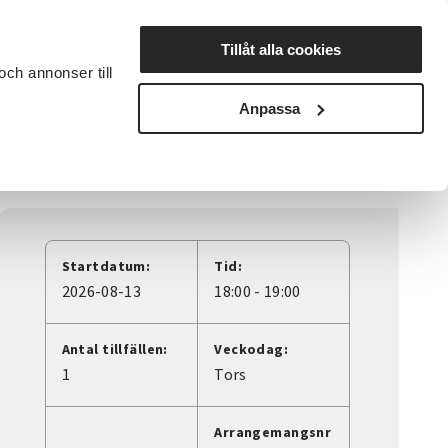
Lyssna
Tillåt alla cookies
och annonser till
rta studiecirkel
Cirkelledare
Nyheter
Avdelningar
Anpassa
Startdatum:
Tid:
2026-08-13
18:00 - 19:00
Antal tillfällen:
Veckodag:
1
Tors
Arrangemangsnr