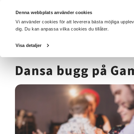
Denna webbplats använder cookies
Vi använder cookies för att leverera bästa möjliga upple
dig. Du kan anpassa vilka cookies du tillåter.
DET HÄR GÖR VI
FÖR DIG SOM
SÖK KURSER OCH EVENE
Visa detaljer
Startsida
/
Kurser och evenemang
/
Dans
/
Bugg
/
Dansa
Dansa bugg på Gam