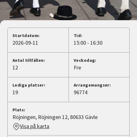
Nyheter
Avdelningar
Startdatum:
Tid:
2026-09-11
15:00 - 16:30
Lyssna
Antal tillfällen:
Veckodag:
12
Fre
Lediga platser:
Arrangemangsnr:
19
96774
Plats:
Röjningen, Röjningen 12, 80633 Gävle
Visa på karta