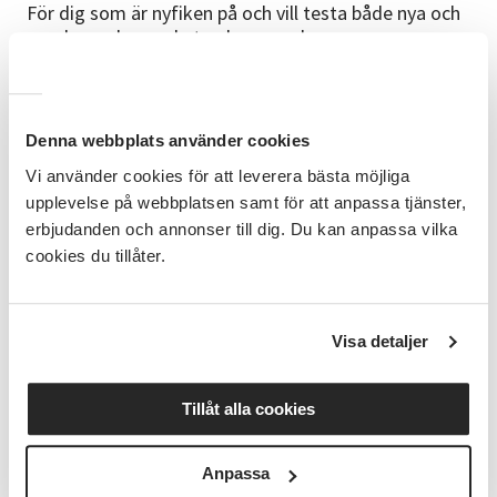
För dig som är nyfiken på och vill testa både nya och
gamla pardanser, bytesdanser och
uppställningsdanser. Du behöver kunna grunderna i
gammeldans. Resten lär du dig hos oss.
Kursledare
Denna webbplats använder cookies
Annalena Sundberg. Mobil: 070-600 09 90
Vi använder cookies för att leverera bästa möjliga
upplevelse på webbplatsen samt för att anpassa tjänster,
Kursen består av minst 12 träffar och kan förlängas
erbjudanden och annonser till dig. Du kan anpassa vilka
om önskemål finns.
cookies du tillåter.
Bra att veta om deltagaravgiften
Kursen arrangeras i samarbete med Folkdanslaget
Rillen. Som medlem i Folkdanslaget Rillen är du
Visa detaljer
välkommen att delta i föreningens alla aktiviteter
under året. Medlemsavgift = kursavgift: 500 kronor
Tillåt alla cookies
per år (gäller år 2026). Medlemsavgift = kursavgift för
dig som är 25 år och yngre: 250 kronor per år (gäller
år 2026). Du är välkommen att prova på utan kostnad
Anpassa
vid de två första kurstillfällena.