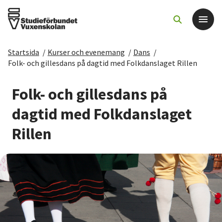
Startsida
/
Kurser och evenemang
/
Dans
/
Det här gör vi
Folk- och gillesdans på dagtid med Folkdanslaget Rillen
För dig som
Folk- och gillesdans på
dagtid med Folkdanslaget
Sök kurser och evenemang
Rillen
Om SV
Starta studiecirkel
Cirkelledare