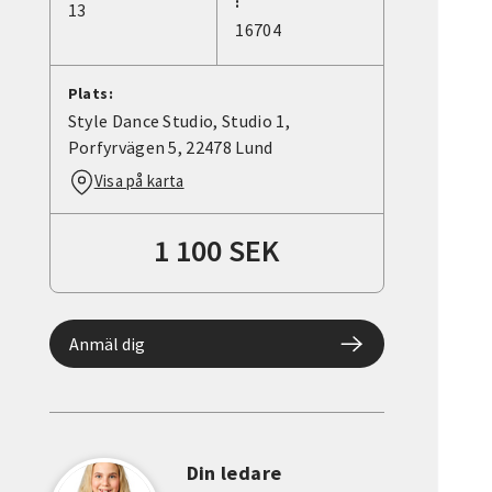
:
13
16704
Plats:
Style Dance Studio, Studio 1,
Porfyrvägen 5, 22478 Lund
Visa på karta
1 100 SEK
Anmäl dig
Din ledare