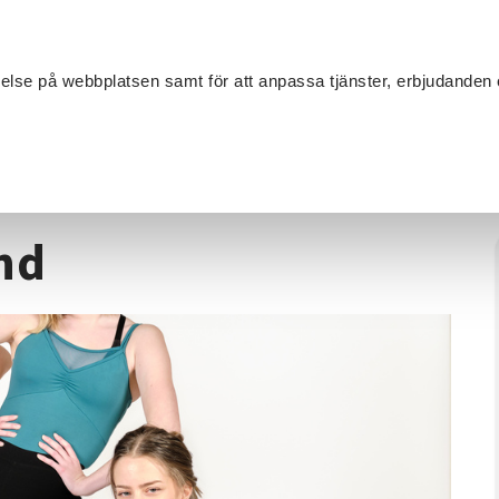
Sök
velse på webbplatsen samt för att anpassa tjänster, erbjudanden 
Om SV
Sta
MANG
 i Lund
und