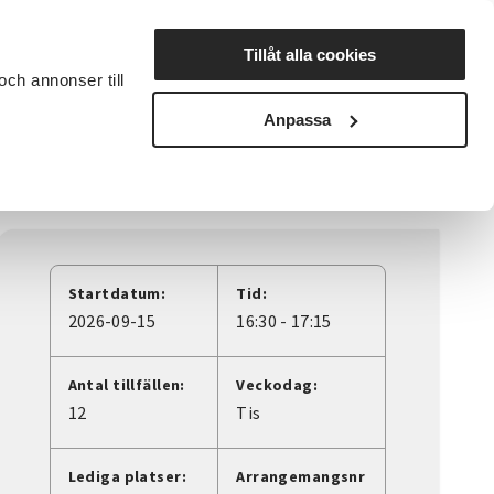
Lyssna
Tillåt alla cookies
och annonser till
rta studiecirkel
Cirkelledare
Nyheter
Avdelningar
Anpassa
Startdatum:
Tid:
2026-09-15
16:30 - 17:15
Antal tillfällen:
Veckodag:
12
Tis
Lediga platser:
Arrangemangsnr