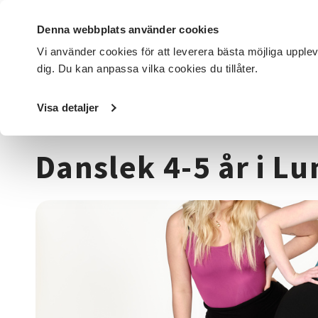
Denna webbplats använder cookies
Vi använder cookies för att leverera bästa möjliga upple
dig. Du kan anpassa vilka cookies du tillåter.
DET HÄR GÖR VI
FÖR DIG SOM
SÖK KURSER OCH EVENE
Visa detaljer
Startsida
/
Kurser och evenemang
/
Dans
/
Danslek 4-5 år
Danslek 4-5 år i L