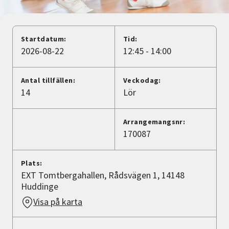
Nyheter
Avdelningar
Startdatum:
Tid:
2026-08-22
12:45 - 14:00
Lyssna
Antal tillfällen:
Veckodag:
14
Lör
Arrangemangsnr:
170087
Plats:
EXT Tomtbergahallen, Rådsvägen 1, 14148
Huddinge
Visa på karta