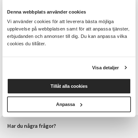
Denna webbplats använder cookies
Terminsinformation
Vi använder cookies för att leverera bästa möjliga
upplevelse på webbplatsen samt för att anpassa tjänster,
Höstlov v. 44, den 26/10-1/11
erbjudanden och annonser till dig. Du kan anpassa vilka
cookies du tillåter.
Dansuppvisning den 6 december.
Visa detaljer
För vem?
Jazz/showdanslinjerna finns på olika nivåer och för
Tillåt alla cookies
elever födda 2005-2015. Det är intagningsprov till
linjerna i maj, eventuella restplatser fylls i augusti och
i januari.
Anpassa
Har du några frågor?