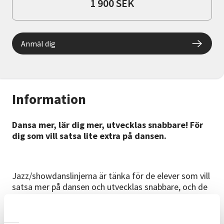
1 900 SEK
Anmäl dig
Information
Dansa mer, lär dig mer, utvecklas snabbare! För
dig som vill satsa lite extra på dansen.
Jazz/showdanslinjerna är tänka för de elever som vill
satsa mer på dansen och utvecklas snabbare, och de
innebär flera danslektioner varje vecka. Du möter här
olika lärare och stilar och breddar därmed dina
danskunskaper.