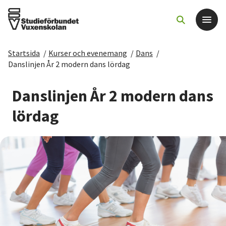
Startsida
/
Kurser och evenemang
/
Dans
/
Det här gör vi
Danslinjen År 2 modern dans lördag
För dig som
Danslinjen År 2 modern dans
lördag
Sök kurser och evenemang
Om SV
Starta studiecirkel
Cirkelledare