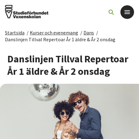
Startsida
/
Kurser och evenemang
/
Dans
/
Det här gör vi
Danslinjen Tillval Repertoar År 1 äldre & År 2 onsdag
För dig som
Danslinjen Tillval Repertoar
År 1 äldre & År 2 onsdag
Sök kurser och evenemang
Om SV
Starta studiecirkel
Cirkelledare