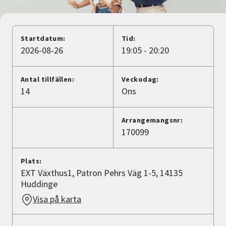
Nyheter
Avdelningar
Startdatum:
Tid:
2026-08-26
19:05 - 20:20
Lyssna
Antal tillfällen:
Veckodag:
14
Ons
Arrangemangsnr:
170099
Plats:
EXT Växthus1, Patron Pehrs Väg 1-5, 14135
Huddinge
Visa på karta