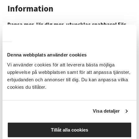
Information
Dansa mer, lär dig mer, utvecklas snabbare! För
dig som vill satsa lite extra på dansen.
Denna webbplats använder cookies
Jazz/showdanslinjerna är tänka för de elever som vill
satsa mer på dansen och utvecklas snabbare, och de
Vi använder cookies för att leverera bästa möjliga
innebär flera danslektioner varje vecka. Du möter här
upplevelse på webbplatsen samt för att anpassa tjänster,
olika lärare och stilar och breddar därmed dina
erbjudanden och annonser till dig. Du kan anpassa vilka
danskunskaper.
cookies du tillåter.
Terminsinformation
Visa detaljer
Höstlov v. 44, den 26/10-1/11
Tillåt alla cookies
Uppvisning lördagen den 6 december.