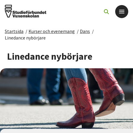
Startsida
/
Kurser och evenemang
/
Dans
/
Det här gör vi
Linedance nybörjare
För dig som
Linedance nybörjare
Sök kurser och evenemang
Om SV
Starta studiecirkel
Cirkelledare