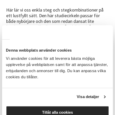
Här lär vi oss enkla steg och stegkombinationer på
ett lustfyllt sätt. Den här studiecirkeln passar för
både nybörjare och den som redan dansat lite
linedance, men vill träna mer på nybörjarnivå.
Om linedance
Linedance är en av de mest allsidiga dansformer som
Denna webbplats använder cookies
finns. Den dansas idag till många olika musikstilar
såsom country, pop, rock, rumba med flera. Det är en
Vi använder cookies för att leverera bästa möjliga
så kallad singeldans där vi står i rader och dansar på
upplevelse på webbplatsen samt för att anpassa tjänster,
linje utan partner, därav namnet linedance.
erbjudanden och annonser till dig. Du kan anpassa vilka
cookies du tillåter.
Arrangörer
Kursen arrangeras i samverkan med Söderhamns
Linedancers.,
Visa detaljer
För mer information, om föreningen, se föreningens
hemsida
www.soderhamnsld.com
Tillåt alla cookies