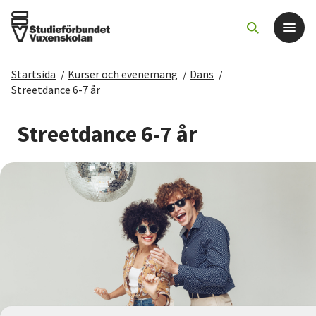
Startsida
/
Kurser och evenemang
/
Dans
/
Det här gör vi
Streetdance 6-7 år
För dig som
Streetdance 6-7 år
Sök kurser och evenemang
Om SV
Starta studiecirkel
Cirkelledare