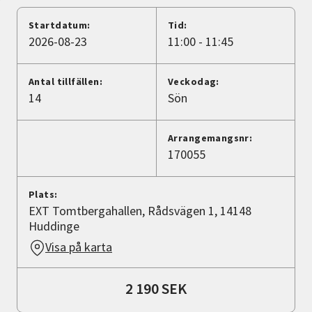
Nyheter
Startdatum:
Tid:
2026-08-23
11:00 - 11:45
Avdelningar
Antal tillfällen:
Veckodag:
14
Sön
Lyssna
Arrangemangsnr:
170055
Plats:
EXT Tomtbergahallen, Rådsvägen 1, 14148
Huddinge
Visa på karta
2 190 SEK