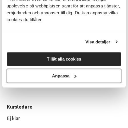
upplevelse på webbplatsen samt för att anpassa tjänster,
• Smidighet och styrka
erbjudanden och annonser till dig. Du kan anpassa vilka
• Koreografi: att memorera och dansa
cookies du tillåter.
rörelsesekvenser
• Kreativitet och eget skapande: att skapa egna
Visa detaljer
rörelser
Tillåt alla cookies
Klädsel
Anpassa
Träningskläder. På fötterna gymnastikskor för
inomhusbruk.
Kursledare
Ej klar