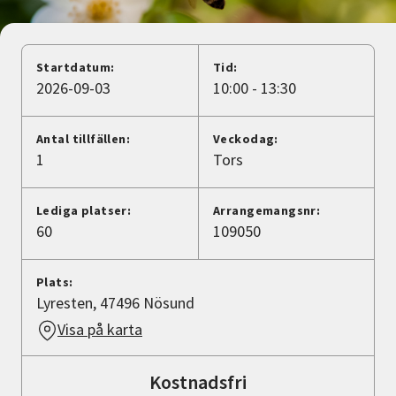
Nyheter
Avdelningar
Startdatum:
Tid:
2026-09-03
10:00 - 13:30
Lyssna
Antal tillfällen:
Veckodag:
1
Tors
Lediga platser:
Arrangemangsnr:
60
109050
Plats:
Lyresten, 47496 Nösund
Visa på karta
Kostnadsfri