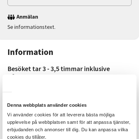
Anmälan
Se informationstext.
Information
Besöket tar 3 - 3,5 timmar inklusive
båtresa. Parkering och start vid Lyresten
(Orust). Medtag egen fika. Begränsat antal
platser. Bokning via Bengt och Anne
Hermansson tel. 0706-20 00 94.
Denna webbplats använder cookies
Vi använder cookies för att leverera bästa möjliga
Bra att veta
upplevelse på webbplatsen samt för att anpassa tjänster,
Bokning via Bengt och Anne Hermansson tel. 0706-20
erbjudanden och annonser till dig. Du kan anpassa vilka
00 94.
cookies du tillåter.