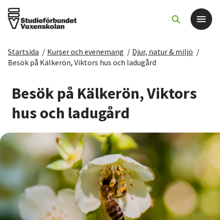
Startsida
/
Kurser och evenemang
/
Djur, natur & miljö
/
Det här gör vi
Besök på Kälkerön, Viktors hus och ladugård
För dig som
Besök på Kälkerön, Viktors
hus och ladugård
Sök kurser och evenemang
Om SV
Starta studiecirkel
Cirkelledare