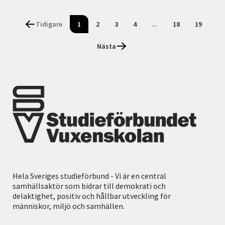
Tidigare
1
2
3
4
...
18
19
Nästa
Hela Sveriges studieförbund - Vi är en central
samhällsaktör som bidrar till demokrati och
delaktighet, positiv och hållbar utveckling för
människor, miljö och samhällen.