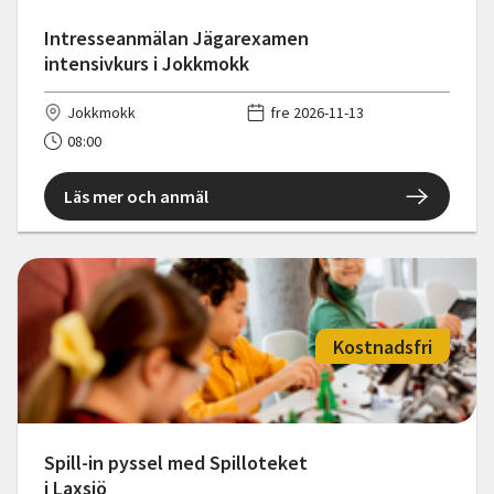
Intresseanmälan Jägarexamen
intensivkurs i Jokkmokk
Jokkmokk
fre 2026-11-13
08:00
Läs mer och anmäl
Kostnadsfri
Spill-in pyssel med Spilloteket
i Laxsjö