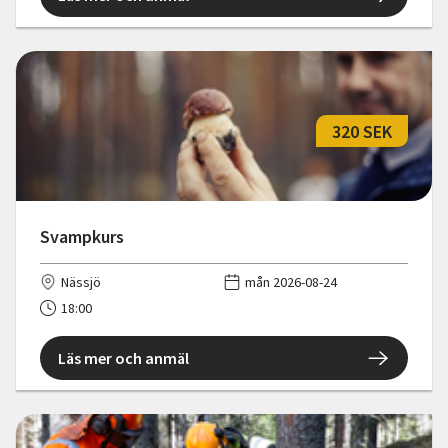
320 SEK
Svampkurs
Nässjö
mån 2026-08-24
18:00
Läs mer och anmäl