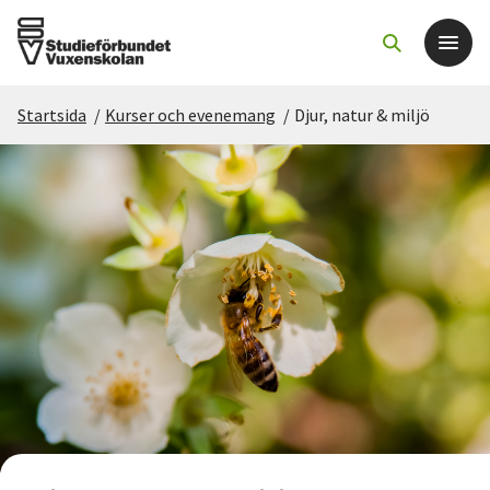
Startsida
/
Kurser och evenemang
/
Djur, natur & miljö
Det här gör vi
För dig som
Sök kurser och evenemang
Om SV
Starta studiecirkel
Cirkelledare