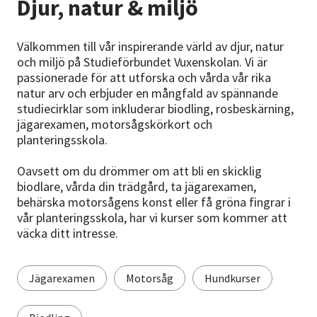
Djur, natur & miljö
Nyheter
Avdelningar
Välkommen till vår inspirerande värld av djur, natur
och miljö på Studieförbundet Vuxenskolan. Vi är
passionerade för att utforska och vårda vår rika
natur arv och erbjuder en mångfald av spännande
Lyssna
studiecirklar som inkluderar biodling, rosbeskärning,
jägarexamen, motorsågskörkort och
planteringsskola.
Oavsett om du drömmer om att bli en skicklig
biodlare, vårda din trädgård, ta jägarexamen,
behärska motorsågens konst eller få gröna fingrar i
vår planteringsskola, har vi kurser som kommer att
väcka ditt intresse.
Jägarexamen
Motorsåg
Hundkurser