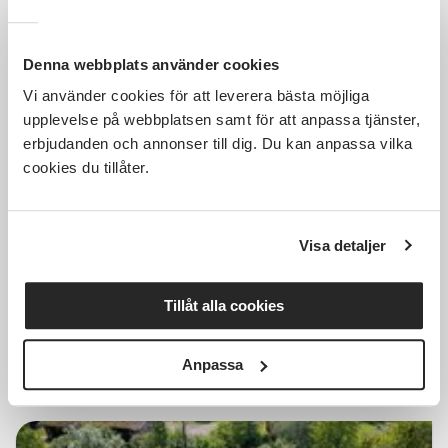
Denna webbplats använder cookies
Vi använder cookies för att leverera bästa möjliga
150 SEK
upplevelse på webbplatsen samt för att anpassa tjänster,
erbjudanden och annonser till dig. Du kan anpassa vilka
cookies du tillåter.
Föreläsning om biodling, tema
invintring och varroa
Visa detaljer
Distans
sön 2026-08-09
Tillåt alla cookies
18:30
Läs mer och anmäl
Anpassa