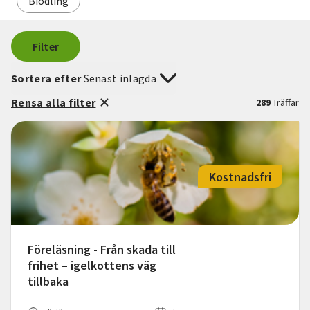
Biodling
Filter
Sortera efter
Senast inlagda
Rensa alla filter
289
Träffar
Kostnadsfri
Föreläsning - Från skada till
frihet – igelkottens väg
tillbaka