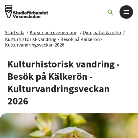
Startsida
/
Kurser och evenemang
/
Djur, natur & miljö
/
Det här gör vi
Kulturhistorisk vandring - Besök på Kälkerön -
Kulturvandringsveckan 2026
För dig som
Kulturhistorisk vandring -
Besök på Kälkerön -
Sök kurser och evenemang
Kulturvandringsveckan
Om SV
2026
Starta studiecirkel
Cirkelledare