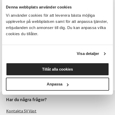
Guider
Denna webbplats använder cookies
Bengt och Anne Hermansson
Vi använder cookies för att leverera bästa möjliga
upplevelse på webbplatsen samt för att anpassa tjänster,
Bra att veta
erbjudanden och annonser till dig. Du kan anpassa vilka
Medtag egen fika. Begränsat antal platser.
cookies du tillåter.
Bokning
Bokning av plats via Bengt och Anne Hermansson tel.
Visa detaljer
0706-20 00 94.
Arrangeras
Tillåt alla cookies
Samarrangemang mellan Orust kommun, Svenska
kyrkan på Orust och Studieförbundet Vuxenskolan.
Anpassa
Har du några frågor?
Kontakta SV Väst