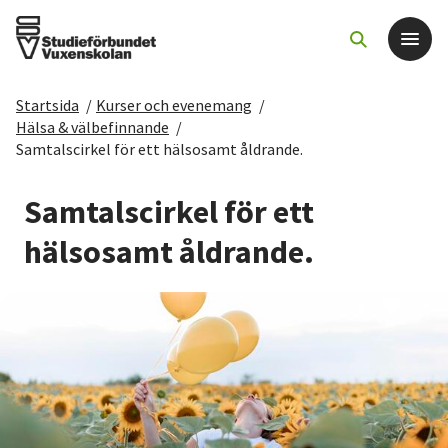
Startsida
/
Kurser och evenemang
/
Det här gör vi
Hälsa & välbefinnande
/
Samtalscirkel för ett hälsosamt åldrande.
För dig som
Samtalscirkel för ett
Sök kurser och evenemang
hälsosamt åldrande.
Om SV
Starta studiecirkel
Cirkelledare