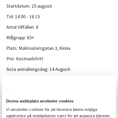
Startdatum: 25 augusti
Tid: 14.00 - 16.15
Antal tillfällen: 8
Målgrupp: 65+
Plats: Malmsätersgatan 3, Kinna
Pris: Kostnadsfritt
Sista anmälningsdag: 14 Augusti
Kursplan
Studiecirkeln består av 8 träffar där varje träff berör
ett särskilt tema utifrån materialet Hälsoguiden - för
ett hälsosamt åldrande och dess 8 kapitel. Varje träff
Denna webbplats använder cookies
inleds med en presentation/kort genomgång av
Vi använder cookies för att leverera bästa möjliga
ämnet och följs av diskussionsfrågor, i smågrupper
upplevelse på webbplatsen samt för att anpassa tjänster,
eller i helgrupp (6 - 8 personer).