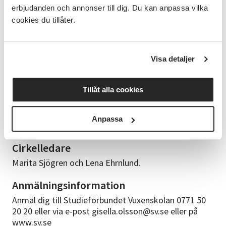
erbjudanden och annonser till dig. Du kan anpassa vilka
Studiematerial
cookies du tillåter.
Material Hälsoguiden - för ett hälsosamt åldrande.
Alla deltagare kommer att få var sitt exemplar av
Hälsoguiden. Teman för våra 8 träffar Träff 1 –
Visa detaljer
Förundran Träff 2 – Värdet av ett aktivt liv Träff 3 –
Lustfyllda och värdefulla måltider Träff 4 – Att ta
Tillåt alla cookies
hand om sig själv Träff 5 – Känslor Träff 6 – Att
hantera och bryta ofrivillig ensamhet Träff 7 –
Årsrikedom och drömmar Träff 8 – Vart kan jag vända
Anpassa
mig?
Cirkelledare
Marita Sjögren och Lena Ehrnlund.
Anmälningsinformation
Anmäl dig till Studieförbundet Vuxenskolan 0771 50
20 20 eller via e-post gisella.olsson@sv.se eller på
www.sv.se