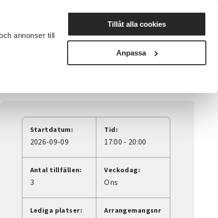
Lyssna
Tillåt alla cookies
och annonser till
rta studiecirkel
Cirkelledare
Nyheter
Avdelningar
Anpassa
 decoupage & måla på textil, Oskarshamn
Startdatum:
Tid:
2026-09-09
17:00 - 20:00
Antal tillfällen:
Veckodag:
3
Ons
Lediga platser:
Arrangemangsnr