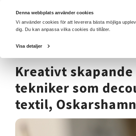
Denna webbplats använder cookies
Vi använder cookies för att leverera bästa möjliga upple
dig. Du kan anpassa vilka cookies du tillåter.
DET HÄR GÖR VI
FÖR DIG SOM
SÖK KURSER OCH EVENE
Visa detaljer
Startsida
/
Kurser och evenemang
/
Hantverk & konst
/
T
Kreativt skapande 
tekniker som deco
textil, Oskarsham