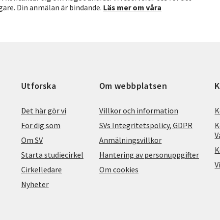
agare. Din anmälan är bindande.
Läs mer om våra
Utforska
Om webbplatsen
K
Det här gör vi
Villkor och information
K
För dig som
SVs Integritetspolicy, GDPR
K
V
Om SV
Anmälningsvillkor
K
Starta studiecirkel
Hantering av personuppgifter
V
Cirkelledare
Om cookies
Nyheter