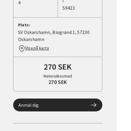
:
4
59423
Plats:
SV Oskarshamn, Biogränd 1, 57230
Oskarshamn
Visa på karta
270 SEK
Materialkostnad
270 SEK
Anmäl dig