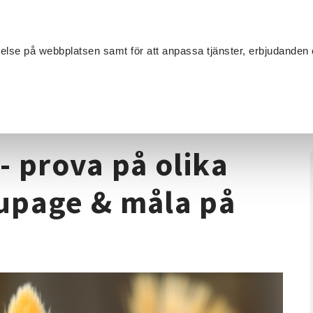
Sök
velse på webbplatsen samt för att anpassa tjänster, erbjudanden 
Om SV
Sta
MANG
extilhantverk
/
Kreativt skapande - prova på olika tekniker som
- prova på olika
upage & måla på
n