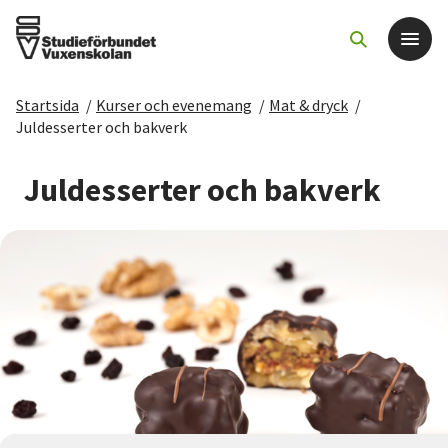
Startsida
/
Kurser och evenemang
/
Mat & dryck
/
Det här gör vi
Juldesserter och bakverk
För dig som
Juldesserter och bakverk
Sök kurser och evenemang
Om SV
Starta studiecirkel
Cirkelledare