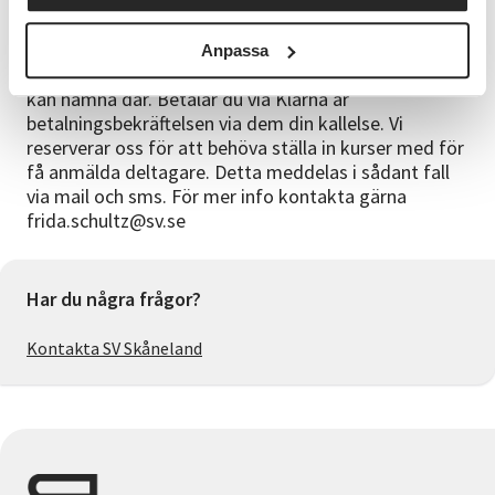
Anmälningsinformation
För att spara på vår miljö skickar vi kallelser via e-
Anpassa
post. Håll koll i din skräppost, för kallelsen/fakturan
kan hamna där. Betalar du via Klarna är
betalningsbekräftelsen via dem din kallelse. Vi
reserverar oss för att behöva ställa in kurser med för
få anmälda deltagare. Detta meddelas i sådant fall
via mail och sms. För mer info kontakta gärna
frida.schultz@sv.se
Har du några frågor?
Kontakta SV Skåneland