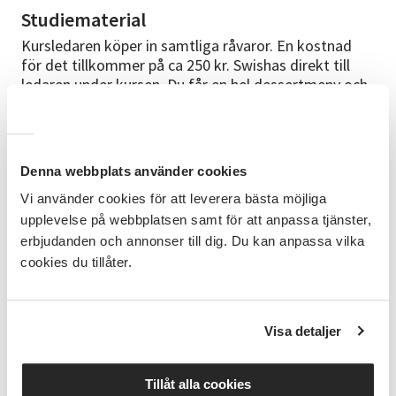
Studiematerial
Kursledaren köper in samtliga råvaror. En kostnad
för det tillkommer på ca 250 kr. Swishas direkt till
ledaren under kursen. Du får en hel dessertmeny och
receptblad med dig efter kursen som du kan använda
hemma.
Cirkelledare
Denna webbplats använder cookies
Vincent Vitlock - erfaren Internationell kock med
Vi använder cookies för att leverera bästa möjliga
många års erfarenhet av att undervisa i matlagning.
upplevelse på webbplatsen samt för att anpassa tjänster,
Bott i Italien och studerat italiensk matkultur på
erbjudanden och annonser till dig. Du kan anpassa vilka
djupet och älskar att dela sin passion med andra.
cookies du tillåter.
Bra att veta
Du behöver inga förkunskaper för att gå den här
kursen. Grundläggande kökskunskaper är användbar
Visa detaljer
men inte nödvändig. Förkläde eller kläder som tål att
bli smutsiga är att rekommendera.
Tillåt alla cookies