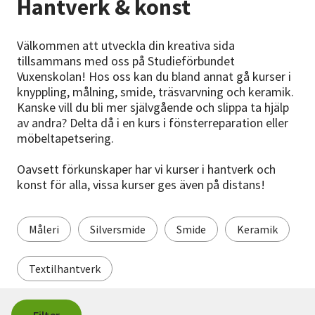
Hantverk & konst
Nyheter
Välkommen att utveckla din kreativa sida
Avdelningar
tillsammans med oss på Studieförbundet
Vuxenskolan! Hos oss kan du bland annat gå kurser i
knyppling, målning, smide, träsvarvning och keramik.
Lyssna
Kanske vill du bli mer självgående och slippa ta hjälp
av andra? Delta då i en kurs i fönsterreparation eller
möbeltapetsering.
Oavsett förkunskaper har vi kurser i hantverk och
konst för alla, vissa kurser ges även på distans!
Måleri
Silversmide
Smide
Keramik
Textilhantverk