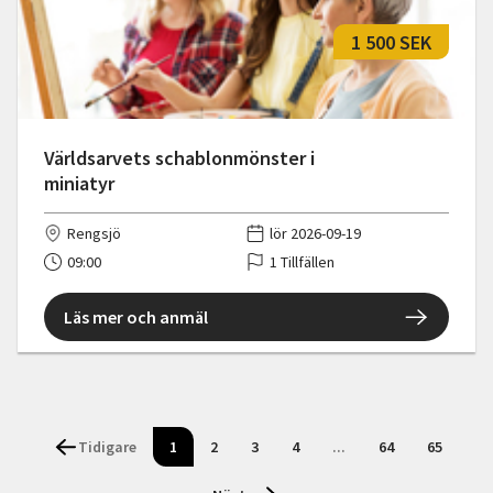
1 500 SEK
Världsarvets schablonmönster i
miniatyr
Rengsjö
lör 2026-09-19
09:00
1 Tillfällen
Läs mer och anmäl
Tidigare
1
2
3
4
...
64
65