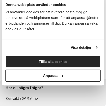
Förkunskaper
Denna webbplats använder cookies
Kursen vänder sig både till dig som är nybörjare som
Vi använder cookies för att leverera bästa möjliga
till dig som vill utvecklas med din gitarr.
upplevelse på webbplatsen samt för att anpassa tjänster,
erbjudanden och annonser till dig. Du kan anpassa vilka
Kursledare
cookies du tillåter.
John Ström har många år inom folkbildningen som
gitarrlärare och har också jobbat med musik i olika
former i över 20 års tid. Han har en gedigen
Visa detaljer
erfarenhet av undervisning för nybörjare och mer
avancerade.
Tillåt alla cookies
Viktig information
Egen gitarr medtags till samtliga träffar.
Anpassa
Har du några frågor?
Kontakta SV Malmö