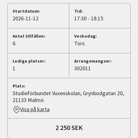
Nyheter
Startdatum:
Tid:
2026-11-12
17:30 - 18:15
Avdelningar
Antal tillfällen:
Veckodag:
6
Tors
Lyssna
Lediga platser:
Arrangemangsnr:
1
302011
Plats:
Studieförbundet Vuxenskolan, Grynbodgatan 20,
21133 Malmö
Visa på karta
2 250 SEK