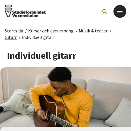
Startsida
/
Kurser och evenemang
/
Musik & teater
/
Det här gör vi
Gitarr
/
Individuell gitarr
För dig som
Individuell gitarr
Sök kurser och evenemang
Om SV
Starta studiecirkel
Cirkelledare