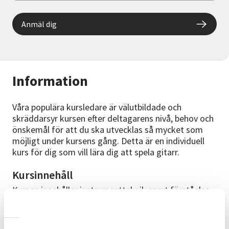
Anmäl dig
Information
Våra populära kursledare är välutbildade och
skräddarsyr kursen efter deltagarens nivå, behov och
önskemål för att du ska utvecklas så mycket som
möjligt under kursens gång. Detta är en individuell
kurs för dig som vill lära dig att spela gitarr.
Kursinnehåll
Kursen innehåller instrumentteknik samt förståelse
för musikens beståndsdelar och hur allt fungerar
tillsammans. Vi startar utifrån där du är när du börjar.