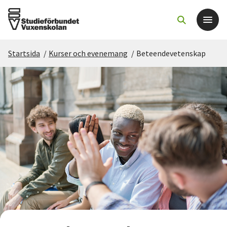
Startsida
/
Kurser och evenemang
/
Beteendevetenskap
Det här gör vi
För dig som
Sök kurser och evenemang
Om SV
Starta studiecirkel
Cirkelledare