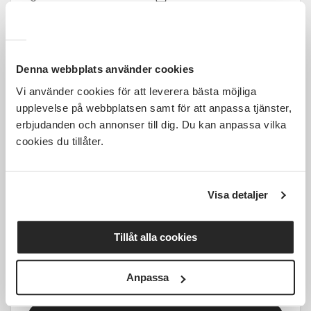
Tid ej fastställt
1 Tillfällen
Läs mer och anmäl
Denna webbplats använder cookies
Vi använder cookies för att leverera bästa möjliga
upplevelse på webbplatsen samt för att anpassa tjänster,
erbjudanden och annonser till dig. Du kan anpassa vilka
cookies du tillåter.
1 700 SEK
Visa detaljer
Gravid-HarmonyYoga i Östersund
start 2 september
Tillåt alla cookies
Östersund
ons 2026-09-02
Anpassa
18:00