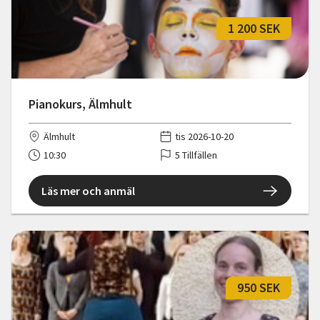
1 200 SEK
Pianokurs, Älmhult
Älmhult
tis 2026-10-20
10:30
5 Tillfällen
Läs mer och anmäl
950 SEK