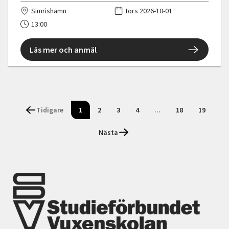
Simrishamn
tors 2026-10-01
13:00
Läs mer och anmäl
Tidigare
1
2
3
4
...
18
19
Nästa