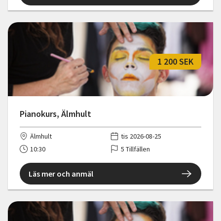
1 200 SEK
Pianokurs, Älmhult
Älmhult
tis 2026-08-25
10:30
5 Tillfällen
Läs mer och anmäl