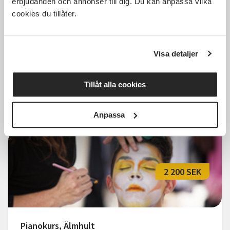
erbjudanden och annonser till dig. Du kan anpassa vilka
cookies du tillåter.
Pianokurs, Älmhult
Visa detaljer
Älmhult
ons 2026-08-26
10:30
5 Tillfällen
Tillåt alla cookies
Läs mer och anmäl
Anpassa
2 200 SEK
Pianokurs, Älmhult