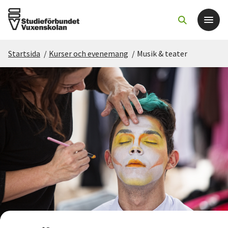
Startsida
/
Kurser och evenemang
/
Musik & teater
Det här gör vi
För dig som
Sök kurser och evenemang
Om SV
Starta studiecirkel
Cirkelledare