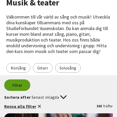
Musik & teater
Nyheter
Välkommen till vår värld av sång och musik! Utveckla
Avdelningar
dina kunskaper tillsammans med oss på
Studieförbundet Vuxenskolan. Du kan anmäla dig till
kurser inom bland annat sång, piano, gitarr,
musikproduktion och teater. Hos oss finns både
Lyssna
enskild undervisning och undervisning i grupp. Hitta
den kurs inom musik och teater som passar dig!
Körsång
Gitarr
Solosång
Filter
Sortera efter
Senast inlagda
Rensa alla filter
303
Träffar