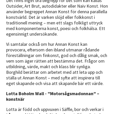
Det finns inget bra begrepp för det som kan kallas
Outsider, Art Brut, autodidakter eller Naiv Konst. Hon
använder begreppet Annan Konst för denna parallella
konstvärld. Det är varken slöjd eller folkkonst i
traditionell mening – men ett slags folkligt uttryck
med komponenterna konst, poesi och folkhälsa. Ett
egensinnigt undersökande.
Vi samtalar också om hur Annan Konst kan
provocera, eftersom den ibland utmanar rådande
föreställningar om finkonst, god och dålig smak, och
vem som äger rätten att bestämma det. Frågor om
utbildning, värde, makt och klass blir synliga.
Borghild berättar om arbetet med att leta upp och
ställa ut Annan Konst – med syfte att inspirera till
eget skapande och visa att skapande bär ett värde.
Lotta Boholm Wall - ”Motorsågsmadonnan” –
konstnär
Lotta är född och uppvuxen i Säffle, bor och verkar i