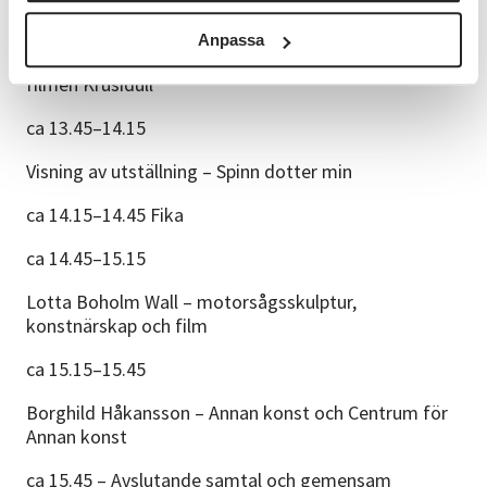
ca 13.15–13.45
Anpassa
Jonatan Malm – Folkkonst och visning av delar ur
filmen Krusidull
ca 13.45–14.15
Visning av utställning – Spinn dotter min
ca 14.15–14.45 Fika
ca 14.45–15.15
Lotta Boholm Wall – motorsågsskulptur,
konstnärskap och film
ca 15.15–15.45
Borghild Håkansson – Annan konst och Centrum för
Annan konst
ca 15.45 – Avslutande samtal och gemensam