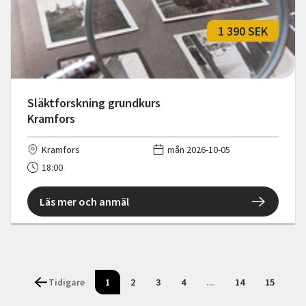
1 390 SEK
Släktforskning grundkurs
Kramfors
Kramfors
mån 2026-10-05
18:00
Läs mer och anmäl
Tidigare
1
2
3
4
...
14
15