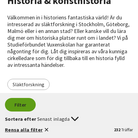
Historia & konsthistoria
Nyheter
Välkommen in i historiens fantastiska värld! Är du
Avdelningar
intresserad av släktforskning i Stockholm, Göteborg,
Malmö eller i en annan stad? Eller kanske vill du lära
dig mer om historiska platser runt om i landet? Vi på
Studieförbundet Vuxenskolan har garanterat
Lyssna
någonting för dig. Låt dig inspireras av våra kunniga
cirkelledare som för dig tillbaka till en historia fylld
av intressanta händelser.
Släktforskning
Filter
Sortera efter
Senast inlagda
Rensa alla filter
232
Träffar