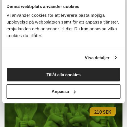
250 SEK
Denna webbplats använder cookies
Vi använder cookies för att leverera bästa möjliga
upplevelse på webbplatsen samt för att anpassa tjänster,
erbjudanden och annonser till dig. Du kan anpassa vilka
Broderi, trädgård, och
cookies du tillåter.
guldgrävarhistoria på Hilmas Alaska
Strömstad
sön 2026-09-20
Visa detaljer
13:30
1 Tillfällen
Läs mer och anmäl
Tillåt alla cookies
Anpassa
210 SEK