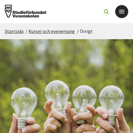
Startsida
/
Kurser och evenemang
/
Övrigt
Det här gör vi
För dig som
Sök kurser och evenemang
Om SV
Starta studiecirkel
Cirkelledare