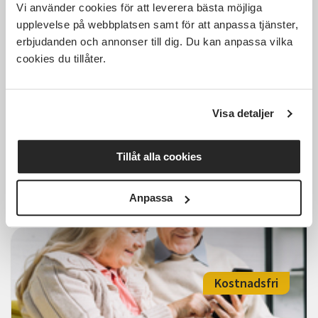
Kostnadsfri
Vi använder cookies för att leverera bästa möjliga
upplevelse på webbplatsen samt för att anpassa tjänster,
erbjudanden och annonser till dig. Du kan anpassa vilka
cookies du tillåter.
Bli vän med din mobil,
eftermiddag
Visa detaljer
Älmhult
tis 2026-09-08
13:00
6 Tillfällen
Tillåt alla cookies
Läs mer och anmäl
Anpassa
Kostnadsfri