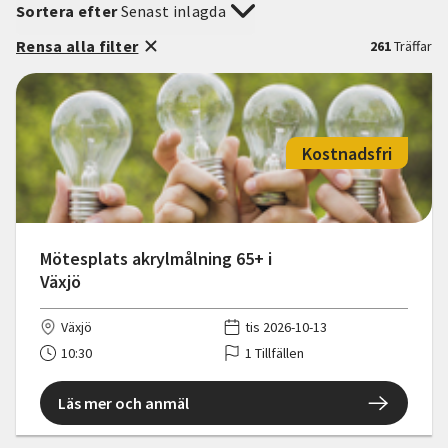
Sortera efter
Senast inlagda
Rensa alla filter
261
Träffar
Kostnadsfri
Mötesplats akrylmålning 65+ i
Växjö
Växjö
tis 2026-10-13
10:30
1 Tillfällen
Läs mer och anmäl