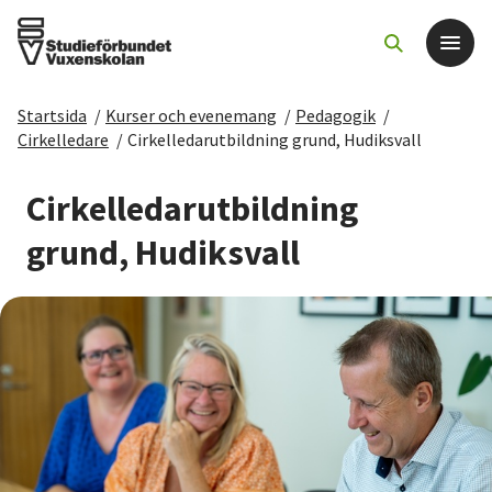
Startsida
/
Kurser och evenemang
/
Pedagogik
/
Det här gör vi
Cirkelledare
/
Cirkelledarutbildning grund, Hudiksvall
För dig som
Cirkelledarutbildning
grund, Hudiksvall
Sök kurser och evenemang
Om SV
Starta studiecirkel
Cirkelledare