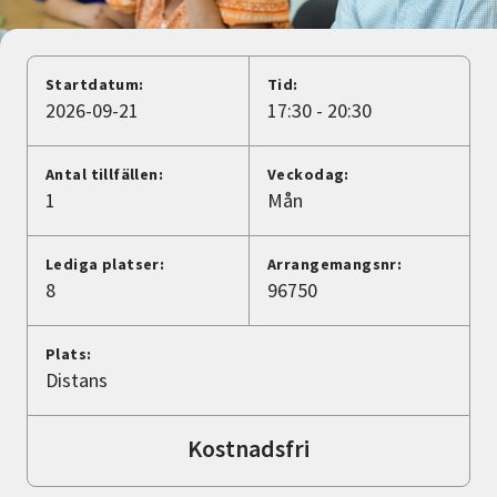
Nyheter
Avdelningar
Startdatum:
Tid:
2026-09-21
17:30 - 20:30
Lyssna
Antal tillfällen:
Veckodag:
1
Mån
Lediga platser:
Arrangemangsnr:
8
96750
Plats:
Distans
Kostnadsfri