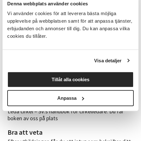
Denna webbplats använder cookies
2. Om folkbildning: historia och roll i demokratin
Vi använder cookies för att leverera bästa möjliga
3. Om Studieförbundet Vuxenskolan
upplevelse på webbplatsen samt för att anpassa tjänster,
erbjudanden och annonser till dig. Du kan anpassa vilka
4. Pedagogik och lärande
cookies du tillåter.
5. Cirkelledaren, gruppen och gruppdynamik
6. Tillgänglighet
Visa detaljer
7. Studiecirkeln från start till slut
Tillåt alla cookies
I slutet av varje del kommer det reflektionsfrågor
och tid för diskussion.
Anpassa
Material
Leda cirkel – SV:s handbok för cirkelledare. Du får
boken av oss på plats
Bra att veta