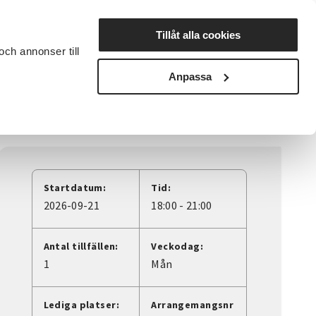
Lyssna
Tillåt alla cookies
och annonser till
rta studiecirkel
Cirkelledare
Nyheter
Avdelningar
Anpassa
Startdatum:
Tid:
2026-09-21
18:00 - 21:00
Antal tillfällen:
Veckodag:
1
Mån
Lediga platser:
Arrangemangsnr