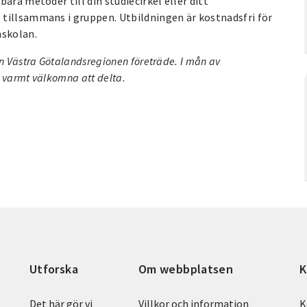
ara metoder till din studiecirkel eller ditt
tillsammans i gruppen. Utbildningen är kostnadsfri för
nskolan.
n Västra Götalandsregionen företräde. I mån av
r varmt välkomna att delta.
Utforska
Om webbplatsen
K
Det här gör vi
Villkor och information
K