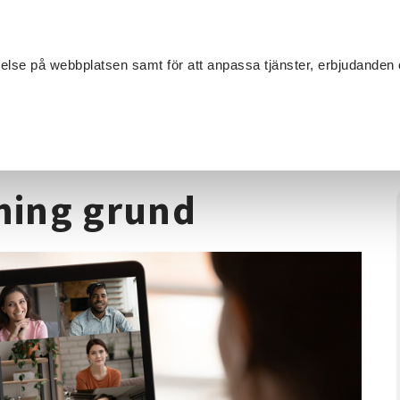
Sök
velse på webbplatsen samt för att anpassa tjänster, erbjudanden 
Om SV
Sta
MANG
edare
/
Digital ledarutbildning grund
dning grund