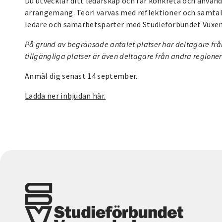
Du utvecklar ditt ledarskap och får konkreta och användb
arrangemang. Teori varvas med reflektioner och samtal 
ledare och samarbetsparter med Studieförbundet Vuxe
På grund av begränsade antalet platser har deltagare frå
tillgängliga platser är även deltagare från andra regione
Anmäl dig senast 14 september.
Ladda ner inbjudan här.