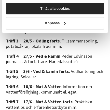
Välj vilka träffar DU vill delta på:
Tillåt alla cookies
Träff 1 │ 6/5 - Härjedalens kommun
informerar om
sin beredskap & livsmedelsstrategi m.m.
Anpassa
Träff 2 │ 13/5 - Odling
Odling & självhushåll
föreläsning med Mikaela Lindman.
Träff 3 │ 20/5 - Odling forts.
Tillsammansodling,
potatisåkrar, lokala fröer m.m.
Träff 4 │ 27/5 - Ved & kamin
Peder Edvinsson
journalist & författare. Härjedalssotar’n.
Träff 5 │ 3/6 - Ved & kamin forts.
Vedhantering och
lagring. Solceller.
Träff 6 │ 10/6 - Mat & Vatten
Information om
Vattenförsörjning, kommunalt el. eget
Träff 7 │ 17/6 - Mat & Vatten forts
. Praktiska
vattentips och erfarenhetsutbyte m.m.