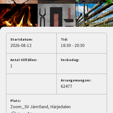
Nyheter
Avdelningar
Lyssna
Startdatum:
Tid:
2026-08-12
18:30 - 20:30
Antal tillfällen:
Veckodag:
1
Arrangemangsnr:
62477
Plats:
Zoom_SV Jämtland, Härjedalen