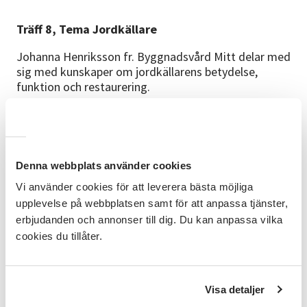
Träff 8, Tema Jordkällare
Johanna Henriksson fr. Byggnadsvård Mitt delar med
sig med kunskaper om jordkällarens betydelse,
funktion och restaurering.
Anmäl dig nu och bli en del av vår resa mot ökad lokal
beredskap och gemenskap.
Denna webbplats använder cookies
Tillsammans gräver vi där vi står!
Vi använder cookies för att leverera bästa möjliga
upplevelse på webbplatsen samt för att anpassa tjänster,
erbjudanden och annonser till dig. Du kan anpassa vilka
cookies du tillåter.
Möjlighet finns att delta via hub på plats i Hede,
meddela detta i din anmälan.
Visa detaljer