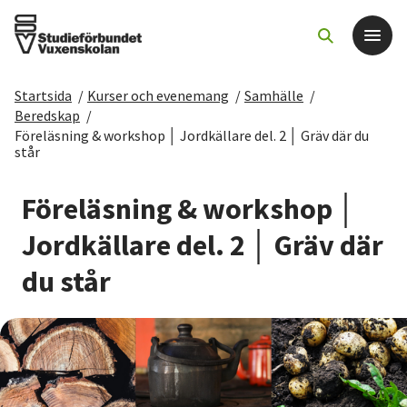
Startsida
/
Kurser och evenemang
/
Samhälle
/
Det här gör vi
Beredskap
/
Föreläsning & workshop │ Jordkällare del. 2 │ Gräv där du
står
För dig som
Föreläsning & workshop │
Sök kurser och evenemang
Jordkällare del. 2 │ Gräv där
Om SV
du står
Starta studiecirkel
Cirkelledare