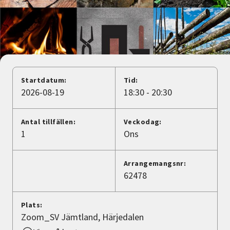
Nyheter
Avdelningar
Lyssna
Startdatum:
Tid:
2026-08-19
18:30 - 20:30
Antal tillfällen:
Veckodag:
1
Ons
Arrangemangsnr:
62478
Plats:
Zoom_SV Jämtland, Härjedalen