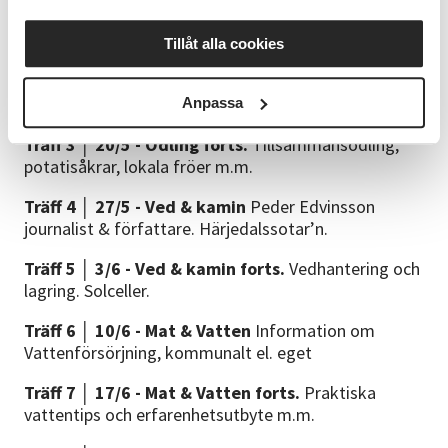
Träff 1 │ 6/5 - Härjedalens kommun
informerar om
sin beredskap & livsmedelsstrategi m.m.
Tillåt alla cookies
Träff 2 │ 13/5 - Odling
Odling & självhushåll
föreläsning med Mikaela Lindman.
Anpassa
Träff 3 │ 20/5 - Odling forts.
Tillsammansodling,
potatisåkrar, lokala fröer m.m.
Träff 4 │ 27/5 - Ved & kamin
Peder Edvinsson
journalist & författare. Härjedalssotar’n.
Träff 5 │ 3/6 - Ved & kamin forts.
Vedhantering och
lagring. Solceller.
Träff 6 │ 10/6 - Mat & Vatten
Information om
Vattenförsörjning, kommunalt el. eget
Träff 7 │ 17/6 - Mat & Vatten forts.
Praktiska
vattentips och erfarenhetsutbyte m.m.