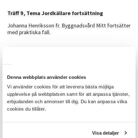
Träff 9, Tema Jordkällare fortsättning
Johanna Henriksson fr. Byggnadsvård Mitt fortsätter
med praktiska fall.
Anmäl dig nu och bli en del av vår resa mot ökad lokal
beredskap och gemenskap.
Tillsammans gräver vi där vi står!
Denna webbplats använder cookies
Vi använder cookies för att leverera bästa möjliga
upplevelse på webbplatsen samt för att anpassa tjänster,
Möjlighet finns att delta via hub på plats i Hede,
erbjudanden och annonser till dig. Du kan anpassa vilka
meddela detta i din anmälan.
cookies du tillåter.
Välj vilka träffar DU vill delta på:
Visa detaljer