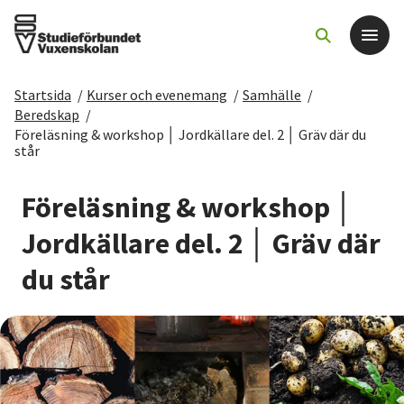
Startsida
/
Kurser och evenemang
/
Samhälle
/
Det här gör vi
Beredskap
/
Föreläsning & workshop │ Jordkällare del. 2 │ Gräv där du
står
För dig som
Föreläsning & workshop │
Sök kurser och evenemang
Jordkällare del. 2 │ Gräv där
Om SV
du står
Starta studiecirkel
Cirkelledare