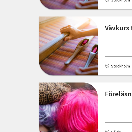
Stockholm
Brösarp
Bureå
Vävkurs f
Burgsvik
Burlöv
Bålsta
Dals Långed
Stockholm
Dalum
Delsbo
Föreläsn
Digitalt Teams
Dingle
Dorotea