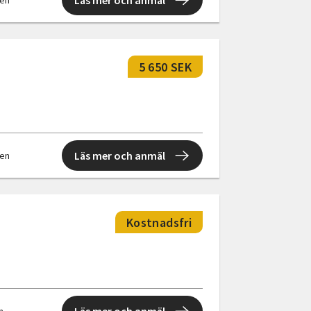
Läs mer och anmäl
len
5 650 SEK
Läs mer och anmäl
len
Kostnadsfri