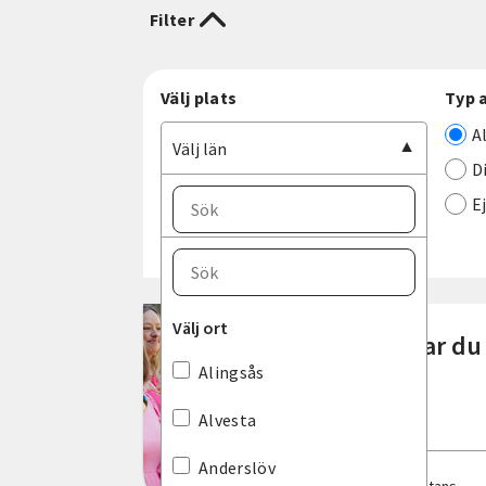
Filter
Välj plats
Typ 
A
Välj län
D
E
Välj ort
Välj län
Blekinge län
Välj ort
Gillar d
Dalarnas län
Alingsås
Gotlands län
Alvesta
Gävleborgs län
Anderslöv