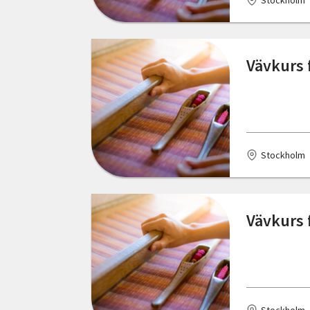
Stockholm
Bor
Borgholm
Vävkurs f
Borlänge
Borås
Bovallstrand
Stockholm
Boxholm
Broby
Vävkurs f
Bromma
Brunflo
Bräcke