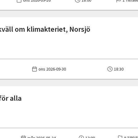
ons 2026-09-16
18:00
1 Tillfäll
väll om klimakteriet, Norsjö
ons 2026-09-30
18:30
ör alla