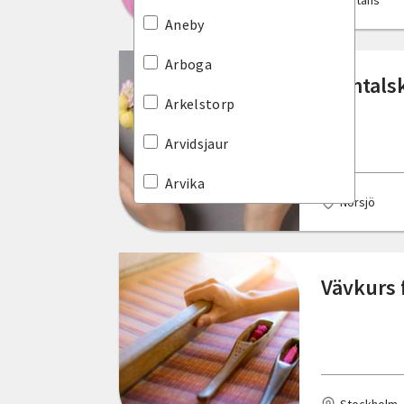
Distans
Hallands län
Aneby
Jämtlands län
Arboga
Samtalsk
Jönköpings län
Arkelstorp
Kalmar län
Arvidsjaur
Kronobergs län
Arvika
Norsjö
Norrbottens län
Askersund
Skåne län
Bengtsfors
Vävkurs f
Stockholms län
Berg
Södermanlands län
Bergkvara
Uppsala län
Bjurholm