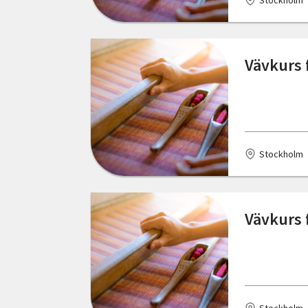
Stockholm
Värmlands län
Bjuråker
Västerbottens län
Bjuv
Vävkurs f
Västernorrlands län
Björköby
Västmanlands län
Björnlunda
Västra Götalands län
Bodafors
Örebro län
Stockholm
Boden
Östergötlands län
Bohus
Vävkurs f
Boliden
Bollnäs
Bolmsö