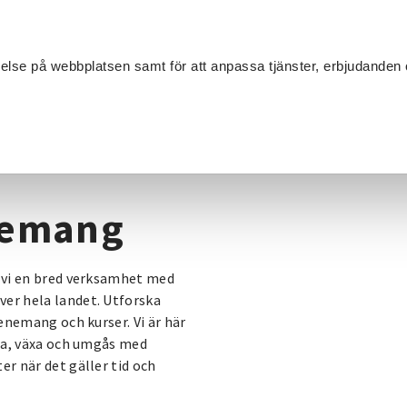
Sök
velse på webbplatsen samt för att anpassa tjänster, erbjudanden 
Om SV
Sta
MANG
nemang
r vi en bred verksamhet med
ver hela landet. Utforska
venemang och kurser. Vi är här
ära, växa och umgås med
er när det gäller tid och