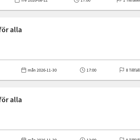
fre 2026-08-21
17:00
1 Tillfäll
ör alla
mån 2026-11-30
17:00
8 Tillfäl
ör alla