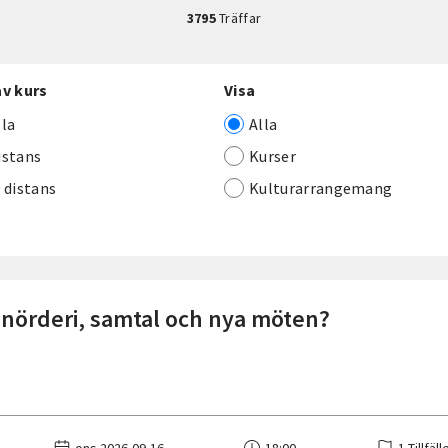
3795
Träffar
av kurs
Visa
lla
Alla
istans
Kurser
j distans
Kulturarrangemang
u nörderi, samtal och nya möten?