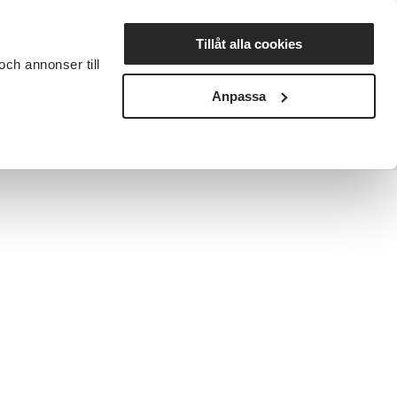
Lyssna
Tillåt alla cookies
och annonser till
rta studiecirkel
Cirkelledare
Nyheter
Avdelningar
Anpassa