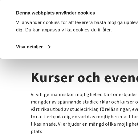
Denna webbplats använder cookies
Vi använder cookies för att leverera bästa möjliga upple
dig. Du kan anpassa vilka cookies du tillåter.
DET HÄR GÖR VI
FÖR DIG SOM
SÖK KURSER OCH EVENE
Visa detaljer
Startsida
/
Kurser och evenemang
Kurser och eve
VI vill ge människor möjligheter. Därför erbjude
mängder av spännande studiecirklar och kurser ö
vårt rika utbud av studiecirklar, föreläsningar, e
för att erbjuda dig en värld av möjligheter att l
likasinnade. Vi erbjuder en mängd olika möjlighet
plats.