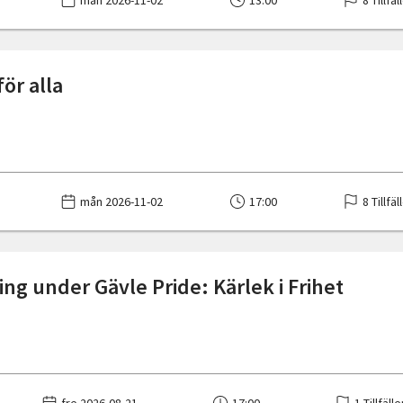
mån 2026-11-02
13:00
8 Tillfäl
ör alla
mån 2026-11-02
17:00
8 Tillfäl
ing under Gävle Pride: Kärlek i Frihet