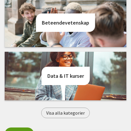
Nyheter
Avdelningar
Beteendevetenskap
Lyssna
Data & IT kurser
Visa alla kategorier