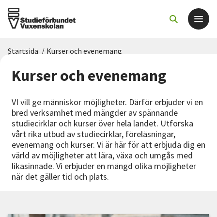
Startsida
/
Kurser och evenemang
Det här gör vi
Kurser och evenemang
För dig som
VI vill ge människor möjligheter. Därför erbjuder vi en
bred verksamhet med mängder av spännande
Sök kurser och evenemang
studiecirklar och kurser över hela landet. Utforska
vårt rika utbud av studiecirklar, föreläsningar,
evenemang och kurser. Vi är här för att erbjuda dig en
Om SV
värld av möjligheter att lära, växa och umgås med
likasinnade. Vi erbjuder en mängd olika möjligheter
Starta studiecirkel
när det gäller tid och plats.
Cirkelledare