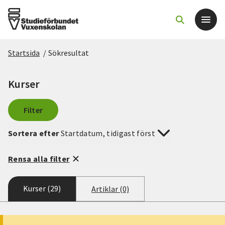
Startsida
/
Sökresultat
Det här gör vi
Kurser
För dig som
Filter
Sök kurser och evenemang
Sortera efter
Startdatum, tidigast först
Om SV
Rensa alla filter
Starta studiecirkel
Kurser (29)
Artiklar (0)
Cirkelledare