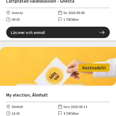
Lättpratad valdiskussion - Gnesta
Gnesta
tis 2026-09-08
09:30
1 Tillfällen
Läs mer och anmäl
Kostnadsfri
My election, Älmhult
Älmhult
tors 2026-08-13
18:30
4 Tillfällen