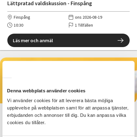
Lättpratad valdiskussion - Finspång
Finspång
ons 2026-08-19
10:30
1 Tillfällen
Läs mer och anmäl
Kostnadsfri
Denna webbplats använder cookies
Vi använder cookies för att leverera bästa möjliga
upplevelse på webbplatsen samt för att anpassa tjänster,
Lättpratad valdiskussion -
erbjudanden och annonser till dig. Du kan anpassa vilka
Söderköping
cookies du tillåter.
Söderköping
tis 2026-08-25