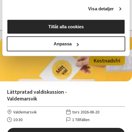
10:15
1 Tillfällen
Visa detaljer
Läs mer och anmäl
Tillåt alla cookies
Anpassa
Kostnadsfri
Lättpratad valdiskussion -
Valdemarsvik
Valdemarsvik
tors 2026-08-20
10:30
1 Tillfällen