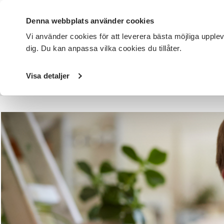
Denna webbplats använder cookies
Vi använder cookies för att leverera bästa möjliga upple
dig. Du kan anpassa vilka cookies du tillåter.
DET HÄR GÖR VI
FÖR DIG SOM
SÖK KURSER OCH EVENE
Visa detaljer
Startsida
/
Avdelningar
/
SV Göteborgsregionen Sydost &