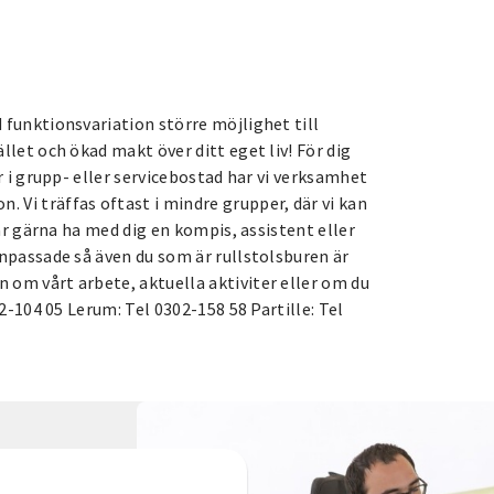
n
funktionsvariation större möjlighet till
let och ökad makt över ditt eget liv! För dig
r i grupp- eller servicebostad har vi verksamhet
Vi träffas oftast i mindre grupper, där vi kan
får gärna ha med dig en kompis, assistent eller
npassade så även du som är rullstolsburen är
om vårt arbete, aktuella aktiviter eller om du
2-104 05 Lerum: Tel 0302-158 58 Partille: Tel