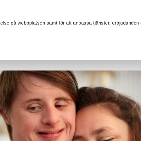
Sök
velse på webbplatsen samt för att anpassa tjänster, erbjudanden 
Om SV
Sta
MANG
 Sjuhärad
/
Funktionsvariation