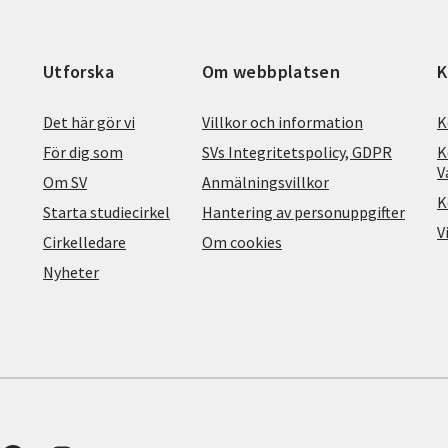
Utforska
Om webbplatsen
K
Det här gör vi
Villkor och information
K
För dig som
SVs Integritetspolicy, GDPR
K
V
Om SV
Anmälningsvillkor
K
Starta studiecirkel
Hantering av personuppgifter
V
Cirkelledare
Om cookies
Nyheter