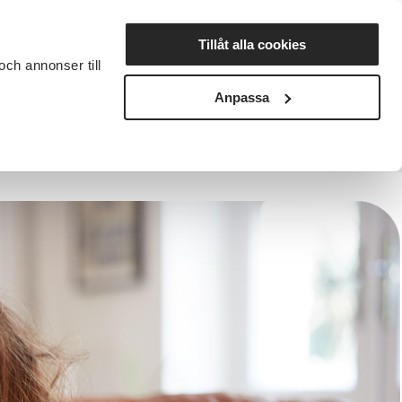
Lyssna
Tillåt alla cookies
och annonser till
rta studiecirkel
Cirkelledare
Nyheter
Avdelningar
Anpassa