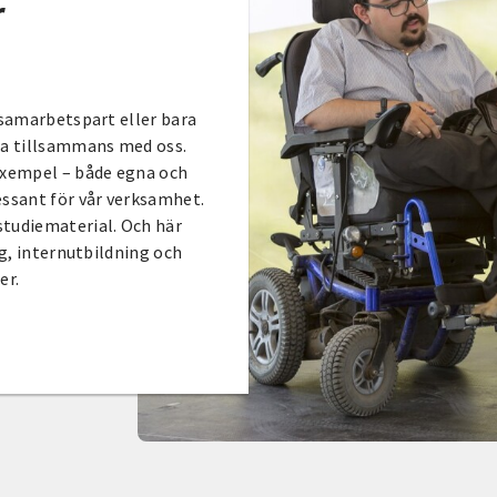
r
 samarbetspart eller bara
ära tillsammans med oss.
 exempel – både egna och
essant för vår verksamhet.
studiematerial. Och här
ng, internutbildning och
er.