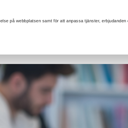
Sök
velse på webbplatsen samt för att anpassa tjänster, erbjudanden 
Om SV
Sta
MANG
 Sjuhärad
/
SV Bollebygd/Härryda