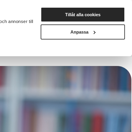
Lyssna
Tillåt alla cookies
och annonser till
rta studiecirkel
Cirkelledare
Nyheter
Avdelningar
Anpassa