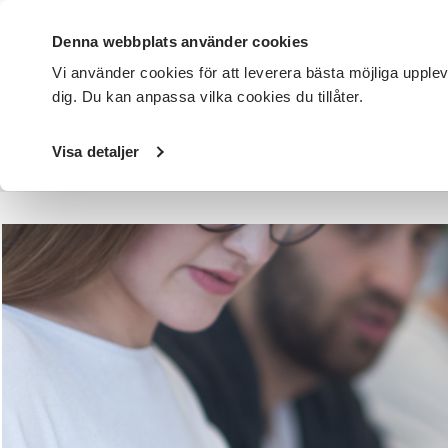
Denna webbplats använder cookies
Vi använder cookies för att leverera bästa möjliga upple
dig. Du kan anpassa vilka cookies du tillåter.
DET HÄR GÖR VI
FÖR DIG SOM
SÖK KURSER OCH EVENE
Visa detaljer
Startsida
/
Avdelningar
/
SV Göteborgsregionen Sydost &