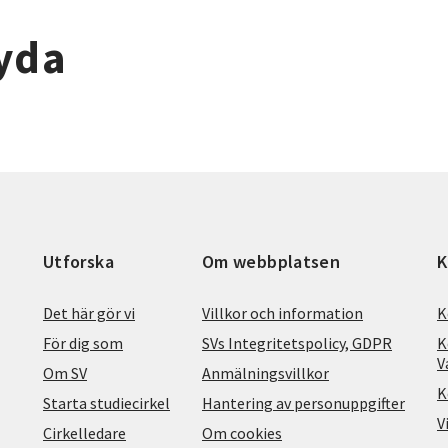
yda
Utforska
Om webbplatsen
K
Det här gör vi
Villkor och information
K
För dig som
SVs Integritetspolicy, GDPR
K
V
Om SV
Anmälningsvillkor
K
Starta studiecirkel
Hantering av personuppgifter
V
Cirkelledare
Om cookies