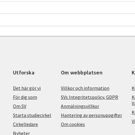
Utforska
Om webbplatsen
K
Det här gör vi
Villkor och information
K
För dig som
SVs Integritetspolicy, GDPR
K
V
Om SV
Anmälningsvillkor
K
Starta studiecirkel
Hantering av personuppgifter
V
Cirkelledare
Om cookies
Nyheter