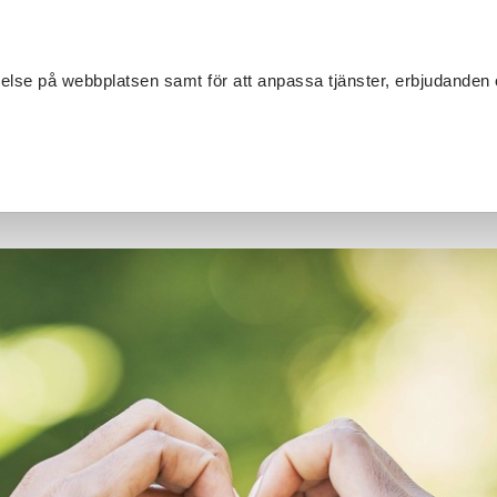
Sök
velse på webbplatsen samt för att anpassa tjänster, erbjudanden 
Om SV
Sta
MANG
 Sjuhärad
/
SV Lerum