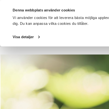
Denna webbplats använder cookies
Vi använder cookies för att leverera bästa möjliga upple
dig. Du kan anpassa vilka cookies du tillåter.
DET HÄR GÖR VI
FÖR DIG SOM
SÖK KURSER OCH EVENE
Visa detaljer
Startsida
/
Avdelningar
/
SV Göteborgsregionen Sydost &