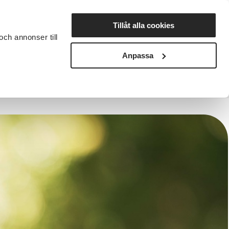
Lyssna
Tillåt alla cookies
och annonser till
rta studiecirkel
Cirkelledare
Nyheter
Avdelningar
Anpassa