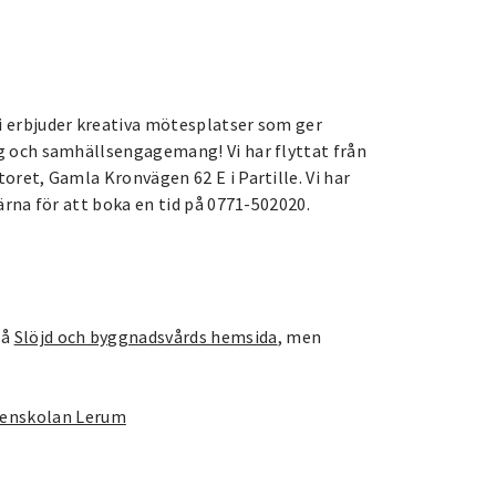
i erbjuder kreativa mötesplatser som ger
ng och samhällsengagemang! Vi har flyttat från
oret, Gamla Kronvägen 62 E i Partille. Vi har
gärna för att boka en tid på 0771-502020.
på
Slöjd och byggnadsvårds hemsida
, men
xenskolan Lerum