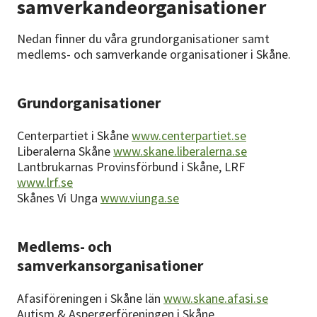
samverkandeorganisationer
Nyheter
Nedan finner du våra grundorganisationer samt
Avdelningar
medlems- och samverkande organisationer i Skåne.
Grundorganisationer
Lyssna
Centerpartiet i Skåne
www.centerpartiet.se
Liberalerna Skåne
www.skane.liberalerna.se
Lantbrukarnas Provinsförbund i Skåne, LRF
www.lrf.se
Skånes Vi Unga
www.viunga.se
Medlems- och
samverkansorganisationer
Afasiföreningen i Skåne län
www.skane.afasi.se
Autism & Aspergerföreningen i Skåne