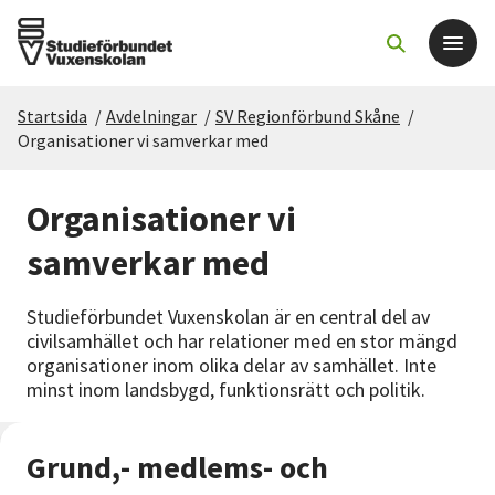
Startsida
/
Avdelningar
/
SV Regionförbund Skåne
/
Det här gör vi
Organisationer vi samverkar med
För dig som
Organisationer vi
samverkar med
Sök kurser och evenemang
Studieförbundet Vuxenskolan är en central del av
Om SV
civilsamhället och har relationer med en stor mängd
organisationer inom olika delar av samhället. Inte
minst inom landsbygd, funktionsrätt och politik.
Starta studiecirkel
Cirkelledare
Grund,- medlems- och