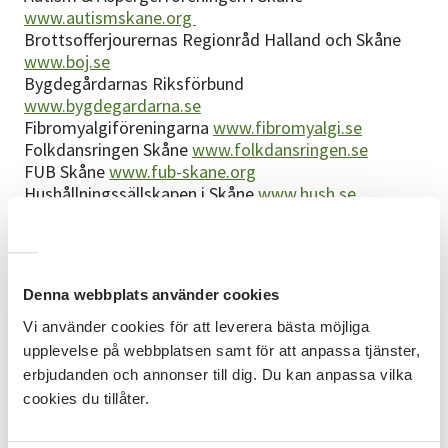
www.autismskane.org
Brottsofferjourernas Regionråd Halland och Skåne
www.boj.se
Bygdegårdarnas Riksförbund
www.bygdegardarna.se
Fibromyalgiföreningarna
www.fibromyalgi.se
Folkdansringen Skåne
www.folkdansringen.se
FUB Skåne
www.fub-skane.org
Hushållningssällskapen i Skåne
www.hush.se
Hållbar Utveckling Skåne
www.hutskane.nu
Konstfrämjandet
www.konstframjandet.se
Hela Sverige ska leva Skåne
www.bygde.net
Miljöpartiet
www.mp.se
Denna webbplats använder cookies
Migränföreningen i Skåne
www.migran.org
Parkinson Skåne
www.parkinsonforbundet.se
Vi använder cookies för att leverera bästa möjliga
Personligt Ombud Skåne
www.po-skane.org
upplevelse på webbplatsen samt för att anpassa tjänster,
Riksföreningen för ME-patienter
www.rme.nu
erbjudanden och annonser till dig. Du kan anpassa vilka
Schizofreniförbundet Skåne
cookies du tillåter.
www.schizofreniforeningarna.se
Skånes FN-distrikt
www.fn.se