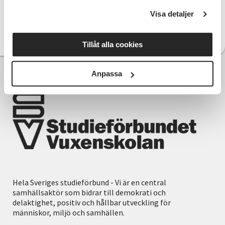
Skånes Hembygdsförbund
www.hembygd.se
Visa detaljer
Skånes Hemslöjdsförbund
www.hemslojdsportalen.se
SPF Seniorerna Skånedistriktet
www.spf.se
Tillåt alla cookies
Anpassa
Hela Sveriges studieförbund - Vi är en central
samhällsaktör som bidrar till demokrati och
delaktighet, positiv och hållbar utveckling för
människor, miljö och samhällen.