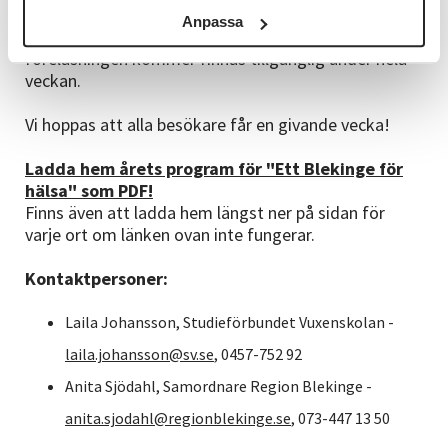
kommer att leverera en digital föreläsning som
Anpassa
inspirerar och engagerar unga människor. Den
föreläsningen kommer finnas tillgänglig under hela
veckan.
Vi hoppas att alla besökare får en givande vecka!
Ladda hem årets program för "Ett Blekinge för
hälsa" som PDF!
Finns även att ladda hem längst ner på sidan för
varje ort om länken ovan inte fungerar.
Kontaktpersoner:
Laila Johansson, Studieförbundet Vuxenskolan -
laila.johansson@sv.se
, 0457-752 92
Anita Sjödahl, Samordnare Region Blekinge -
anita.sjodahl@regionblekinge.se
, 073-447 13 50