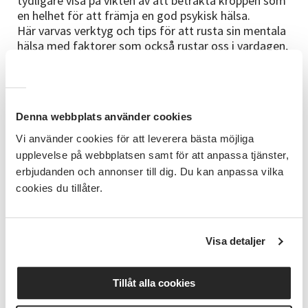
tydligare visa på vikten av att betrakta kroppen som
en helhet för att främja en god psykisk hälsa.
Här varvas verktyg och tips för att rusta sin mentala
hälsa med faktorer som också rustar oss i vardagen,
exempelvis regelbunden motion, återhämtning och
näringsrik kost.
Årets arrangemang sker 5–13 oktober med syfte att
Denna webbplats använder cookies
väcka samtal och handling kring psykisk hälsa i
regionen. Under dessa nio dagar kommer en
Vi använder cookies för att leverera bästa möjliga
mångfald av aktiviteter att äga rum, både fysiskt
upplevelse på webbplatsen samt för att anpassa tjänster,
och digitalt, över hela Blekinge. Allt är kostnadsfritt
erbjudanden och annonser till dig. Du kan anpassa vilka
och öppet för alla som önskar delta.
cookies du tillåter.
Två av föreläsarna under Ett Blekinge för hälsa är
Åsa Vikman och Pa Modou Badjie. Åsa Vikman, känd
för att driva Instagramkontot @orkidéebarnsverige,
Visa detaljer
kommer att föreläsa om högkänslighet och psykisk
hälsa den 8–9 oktober.
Tillåt alla cookies
Pa Modou Badjie, känd som sångare i Panetoz,