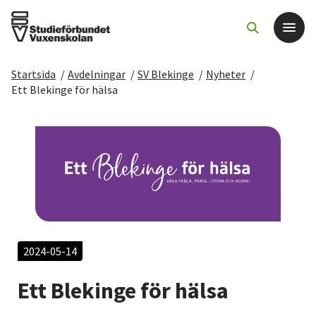
Startsida
/
Avdelningar
/
SV Blekinge
/
Nyheter
/
Det här gör vi
Ett Blekinge för hälsa
För dig som
Sök kurser och evenemang
Om SV
Starta studiecirkel
2024-05-14
Ett Blekinge för hälsa
Cirkelledare