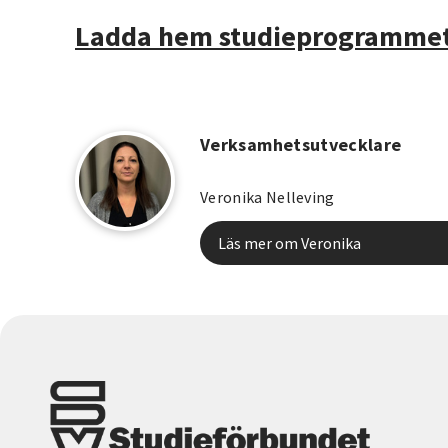
Ladda hem studieprogrammet
Verksamhetsutvecklare
Veronika Nelleving
Läs mer om Veronika