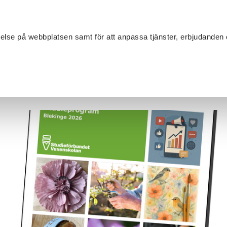
Sök
velse på webbplatsen samt för att anpassa tjänster, erbjudanden 
Om SV
Sta
MANG
programmet våren 2026