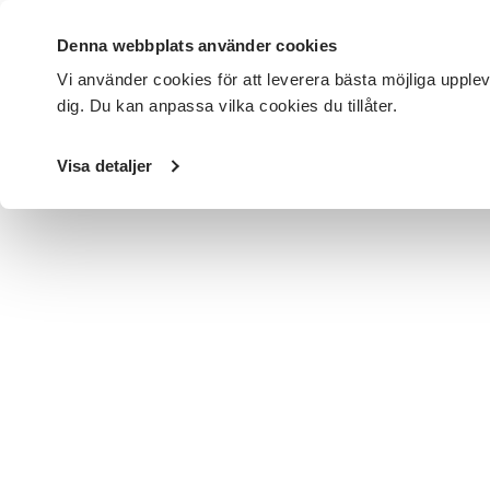
Denna webbplats använder cookies
Vi använder cookies för att leverera bästa möjliga upple
dig. Du kan anpassa vilka cookies du tillåter.
DET HÄR GÖR VI
FÖR DIG SOM
SÖK KURSER OCH EVENE
Visa detaljer
Startsida
/
Avdelningar
/
SV Blekinge
/
Nyheter
/
Studie