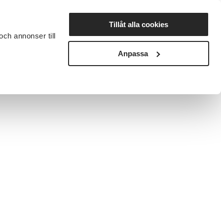
Lyssna
Tillåt alla cookies
och annonser till
rta studiecirkel
Cirkelledare
Nyheter
Avdelningar
Anpassa