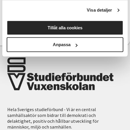
Carina Lindström
Visa detaljer
0454-30 61 60
Telefon:
carina.lindstrom@sv.se
E-post:
Tillåt alla cookies
Läs mer om Carina
Anpassa
Hela Sveriges studieförbund - Vi är en central
samhällsaktör som bidrar till demokrati och
delaktighet, positiv och hållbar utveckling för
människor, miljö och samhällen.