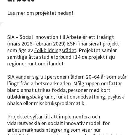
Nyheter
Läs mer om projektet nedan!
Avdelningar
SIA – Social Innovation till Arbete är ett treårigt
(mars 2026-februari 2029)
ESF-finansierat projekt
Lyssna
som ägs av
Folkbildningsrådet
. Projektet samlar
samtliga åtta studieförbund i 14 delprojekt i sju
regioner runt om i landet.
SIA vänder sig till personer i åldern 20–64 år som står
långt från arbetsmarknaden. Målgruppen omfattar
bland annat utrikes födda, personer med kort
utbildningsbakgrund, funktionsnedsättning, psykisk
ohälsa eller missbruksproblematik.
Projektet syftar till att implementera och
vidareutveckla en socialt innovativ modell för
arbetsmarknadsintegrering som visar hur