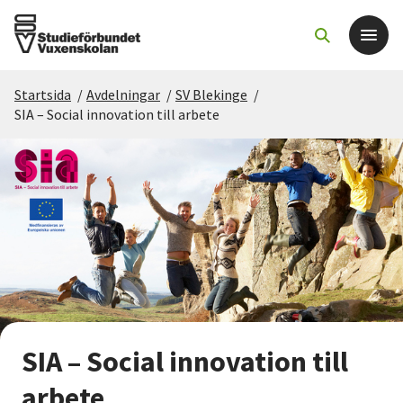
Startsida
/
Avdelningar
/
SV Blekinge
/
Det här gör vi
SIA – Social innovation till arbete
För dig som
Sök kurser och evenemang
Om SV
Starta studiecirkel
SIA – Social innovation till
Cirkelledare
arbete