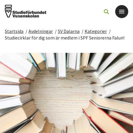
Startsida
/
Avdelningar
/
SV Dalarna
/
Kategorier
/
Det här gör vi
Studiecirklar för dig som är medlem i SPF Seniorerna Falun!
För dig som
Sök kurser och evenemang
Om SV
Starta studiecirkel
Cirkelledare