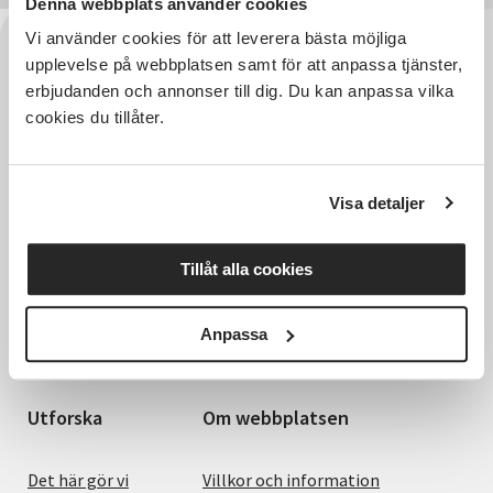
Denna webbplats använder cookies
Vi använder cookies för att leverera bästa möjliga
upplevelse på webbplatsen samt för att anpassa tjänster,
erbjudanden och annonser till dig. Du kan anpassa vilka
cookies du tillåter.
Visa detaljer
Hela Sveriges studieförbund - Vi är en central
Tillåt alla cookies
samhällsaktör som bidrar till demokrati och
delaktighet, positiv och hållbar utveckling för
människor, miljö och samhällen.
Anpassa
Utforska
Om webbplatsen
Det här gör vi
Villkor och information