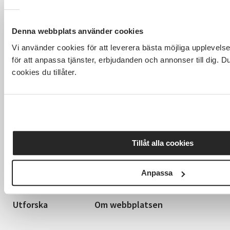
Denna webbplats använder cookies
Vi använder cookies för att leverera bästa möjliga upplevel
för att anpassa tjänster, erbjudanden och annonser till dig. 
cookies du tillåter.
Hela Sveriges studieförbund - Vi är en central
samhällsaktör som bidrar till demokrati och
Tillåt alla cookies
delaktighet, positiv och hållbar utveckling för
människor, miljö och samhällen.
Anpassa
Utforska
Om webbplatsen