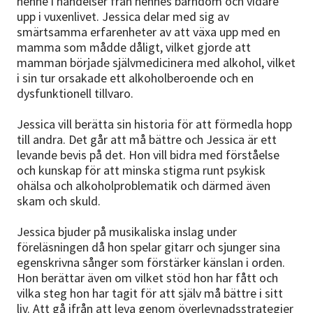
henne i händelser från hennes barndom och vidare
Nyheter
upp i vuxenlivet. Jessica delar med sig av
smärtsamma erfarenheter av att växa upp med en
Avdelningar
mamma som mådde dåligt, vilket gjorde att
mamman började självmedicinera med alkohol, vilket
i sin tur orsakade ett alkoholberoende och en
dysfunktionell tillvaro.
Lyssna
Jessica vill berätta sin historia för att förmedla hopp
till andra. Det går att må bättre och Jessica är ett
levande bevis på det. Hon vill bidra med förståelse
och kunskap för att minska stigma runt psykisk
ohälsa och alkoholproblematik och därmed även
skam och skuld.
Jessica bjuder på musikaliska inslag under
föreläsningen då hon spelar gitarr och sjunger sina
egenskrivna sånger som förstärker känslan i orden.
Hon berättar även om vilket stöd hon har fått och
vilka steg hon har tagit för att själv må bättre i sitt
liv. Att gå ifrån att leva genom överlevnadsstrategier