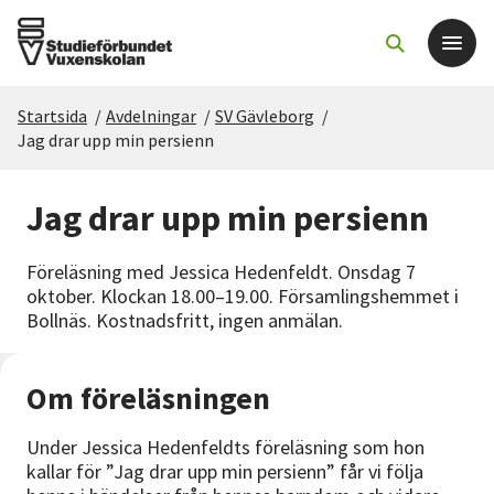
Startsida
/
Avdelningar
/
SV Gävleborg
/
Det här gör vi
Jag drar upp min persienn
För dig som
Jag drar upp min persienn
Sök kurser och evenemang
Föreläsning med Jessica Hedenfeldt. Onsdag 7
oktober. Klockan 18.00–19.00. Församlingshemmet i
Bollnäs. Kostnadsfritt, ingen anmälan.
Om SV
Starta studiecirkel
Om föreläsningen
Under Jessica Hedenfeldts föreläsning som hon
Cirkelledare
kallar för ”Jag drar upp min persienn” får vi följa