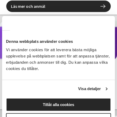
Läs mer och anmäl
600 SEK
Denna webbplats använder cookies
Vi använder cookies för att leverera bästa möjliga
upplevelse på webbplatsen samt för att anpassa tjänster,
erbjudanden och annonser till dig. Du kan anpassa vilka
cookies du tillåter.
Jazz och modern dans 7-9 år
Bollnäs
sön 2026-09-27
16:00
8 Tillfällen
Visa detaljer
Läs mer och anmäl
Tillåt alla cookies