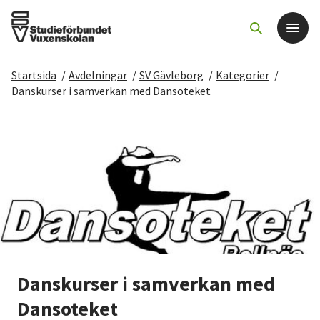
Startsida
/
Avdelningar
/
SV Gävleborg
/
Kategorier
/
Det här gör vi
Danskurser i samverkan med Dansoteket
För dig som
Sök kurser och evenemang
Om SV
Starta studiecirkel
Danskurser i samverkan med
Cirkelledare
Dansoteket