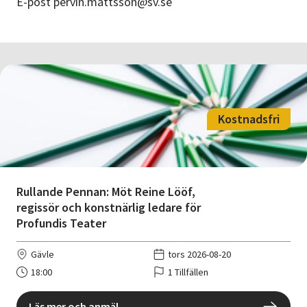
E-post pervin.mattsson@sv.se
Kostnadsfri
Rullande Pennan: Möt Reine Lööf,
regissör och konstnärlig ledare för
Profundis Teater
Gävle
tors 2026-08-20
18:00
1 Tillfällen
Läs mer och anmäl