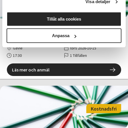
Visa detaljer
Tillåt alla cookies
Rullande Pennan: Möt Therese
Bohman
Anpassa
Gävle
tors 2026-10-15
17:30
1 Tillfällen
Läs mer och anmäl
Kostnadsfri