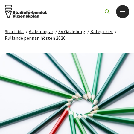
Startsida
/
Avdelningar
/
SV Gävleborg
/
Kategorier
/
Det här gör vi
Rullande pennan hösten 2026
För dig som
Sök kurser och evenemang
Om SV
Starta studiecirkel
Cirkelledare