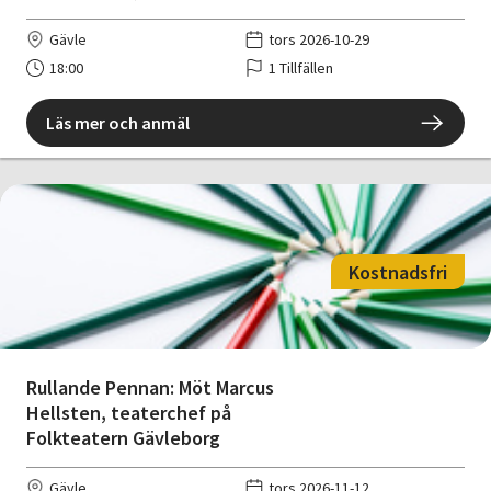
Gävle
tors 2026-10-29
18:00
1 Tillfällen
Läs mer och anmäl
Kostnadsfri
Rullande Pennan: Möt Marcus
Hellsten, teaterchef på
Folkteatern Gävleborg
Gävle
tors 2026-11-12