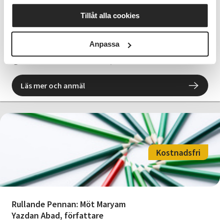
Rullande Pennan: Möt Therese
Tillåt alla cookies
Bohman
Anpassa
Gävle
tors 2026-10-15
17:30
1 Tillfällen
Läs mer och anmäl
Kostnadsfri
Rullande Pennan: Möt Maryam
Yazdan Abad, författare