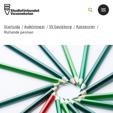
Startsida
/
Avdelningar
/
SV Gävleborg
/
Kategorier
/
Det här gör vi
Rullande pennan
För dig som
Sök kurser och evenemang
Om SV
Starta studiecirkel
Cirkelledare